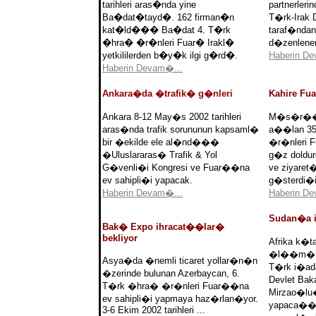
tarihleri aras�nda yine
partnerlerin
Ba�dat�tayd�. 162 firman�n
T�rk-Irak 
kat�ld��� Ba�dat 4. T�rk
taraf�ndan
�hra� �r�nleri Fuar� Irakl�
d�zenlenen
yetkililerden b�y�k ilgi g�rd�.
Haberin D
Haberin Devam�...
Ankara�da �trafik� g�nleri
Kahire F
Ankara 8-12 May�s 2002 tarihleri
M�s�r��n
aras�nda trafik sorununun kapsaml�
a��lan 35.
bir �ekilde ele al�nd���
�r�nleri 
�Uluslararas� Trafik & Yol
g�z doldur
G�venli�i Kongresi ve Fuar��na
ve ziyaret�
ev sahipli�i yapacak.
g�sterdi�i
Haberin Devam�...
Haberin D
Sudan�a i
Bak� Expo ihracat��lar�
bekliyor
Afrika k�
�l��m�ne 
Asya�da �nemli ticaret yollar�n�n
T�rk i�a
�zerinde bulunan Azerbaycan, 6.
Devlet Ba
T�rk �hra� �r�nleri Fuar��na
Mirzao�l
ev sahipli�i yapmaya haz�rlan�yor.
yapaca�� 
3-6 Ekim 2002 tarihleri ...