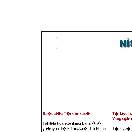
Ba�dat�a T�rk imzas�
T�rkiye-Ir
Yat�r�ld
Irak�la ticarette ikinci bahar�n�
ya�ayan T�rk firmalar�, 1-5 Nisan
T�rkiye�ni