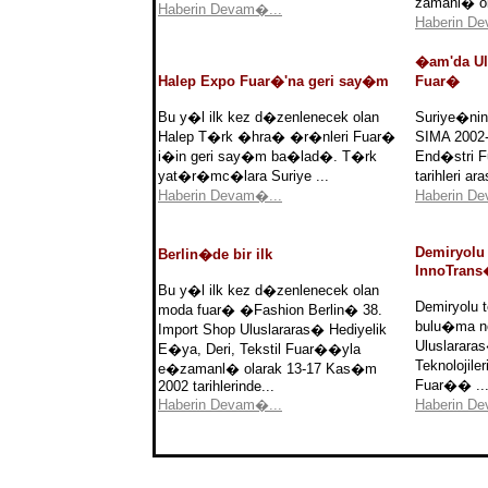
zamanl� ol
Haberin Devam�...
Haberin D
�am'da Ul
Halep Expo Fuar�'na geri say�m
Fuar�
Bu y�l ilk kez d�zenlenecek olan
Suriye�nin
Halep T�rk �hra� �r�nleri Fuar�
SIMA 2002-
i�in geri say�m ba�lad�. T�rk
End�stri 
yat�r�mc�lara Suriye ...
tarihleri 
Haberin Devam�...
Haberin D
Demiryolu 
Berlin�de bir ilk
InnoTrans
Bu y�l ilk kez d�zenlenecek olan
Demiryolu 
moda fuar� �Fashion Berlin� 38.
bulu�ma n
Import Shop Uluslararas� Hediyelik
Uluslarara
E�ya, Deri, Tekstil Fuar��yla
Teknolojile
e�zamanl� olarak 13-17 Kas�m
Fuar�� ..
2002 tarihlerinde...
Haberin Devam�...
Haberin D