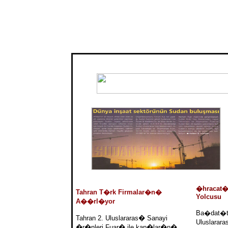
�hracat�
Tahran T�rk Firmalar�n�
Yolcusu
A��rl�yor
Ba�dat�t
Tahran 2. Uluslararas� Sanayi
Uluslarara
�r�nleri Fuar� ile kap�lar�n�