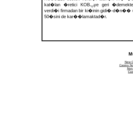
kat�lan �retici KOBݒye geri �demektedir. KOSGEB, destek
verdi�i firmadan bir ki�inin gidi�-d�n�� u
50�sini de kar��lamaktad�r.
M
New C
Casino N
Non
Cas