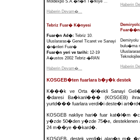
Moldexpo S.A.�n�n T�rkiye ...
Haberin D
Haberin Devam�...
Demiryolc
Tebriz Fuar� K�nyesi
Fuar��n
Fuar�n Ad�:
Tebriz 10.
Demiryolu 
Uluslararas� Genel Ticaret ve Sanayi
bulu�ma n
�r�nleri Fuar�
Uluslarar
Fuar�n yeri ve tarihi:
12-19
Teknolojiler
A�ustos 2002 Tebriz-�RAN
Haberin D
Haberin Devam�...
KOSGEB�ten fuarlara b�y�k destek
K���k ve Orta �l�ekli Sanayi Geli�
�daresi Ba�kanl��� (KOSGEB) ihrac
yurtd��� fuarlara verdi�i deste�i art�rd
KOSGEB nakliye hari� fuar kat�l�m �cre
y�zde 50�den y�zde 75�e, desteklenen
24 m��ye ��kard�.
KOSGEB, destek verdi�i alan�n m� �cre