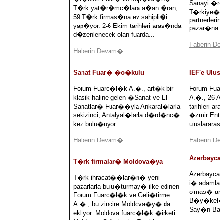
Sanayi �r
T�rk yat�r�mc�lara a�an �ran,
T�rkiye�n
59 T�rk firmas�na ev sahipli�i
partnerleri
yap�yor. 2-6 Ekim tarihleri aras�nda
pazar�na g
d�zenlenecek olan fuarda...
Haberin D
Haberin Devam�...
Sanat Fuar� �o�kulu
IEF'e Ulu
Forum Fuarc�l�k A.�., art�k bir
Forum Fua
klasik haline gelen �Sanat ve El
A.�., 26 
Sanatlar� Fuar��yla Ankaral�larla
tarihleri 
sekizinci, Antalyal�larla d�rd�nc�
�zmir Ent
kez bulu�uyor.
uluslarar
Haberin Devam�...
Haberin D
Azerbayca
T�rk firmalar� Moldova�ya
Azerbayca
T�rk ihracat��lar�n� yeni
i� adaml
pazarlarla bulu�turmay� ilke edinen
olmas� a
Forum Fuarc�l�k ve Geli�tirme
B�y�kel�i
A.�., bu zincire Moldova�y� da
Say�n Bah
ekliyor. Moldova fuarc�l�k �irketi