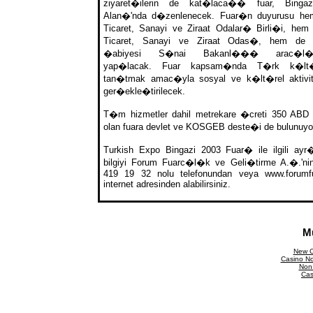
ziyaret�ilerin de kat�laca�� fuar, Binga
Alan�'nda d�zenlenecek. Fuar�n duyurusu he
Ticaret, Sanayi ve Ziraat Odalar� Birli�i, hem 
Ticaret, Sanayi ve Ziraat Odas�, hem de 
�abiyesi S�nai Bakanl��� arac�l�
yap�lacak. Fuar kapsam�nda T�rk k�l
tan�tmak amac�yla sosyal ve k�lt�rel aktivit
ger�ekle�tirilecek.
T�m hizmetler dahil metrekare �creti 350 ABD
olan fuara devlet ve KOSGEB deste�i de bulunuyo
Turkish Expo Bingazi 2003 Fuar� ile ilgili ay
bilgiyi Forum Fuarc�l�k ve Geli�tirme A.�.'ni
419 19 32 nolu telefonundan veya www.forumf
internet adresinden alabilirsiniz.
M
New C
Casino N
Non
Cas