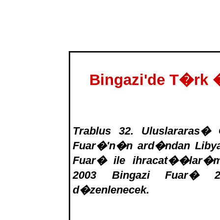
Bingazi'de T�rk
Trablus 32. Uluslararas� 
Fuar�'n�n ard�ndan Liby
Fuar� ile ihracat��lar�
2003 Bingazi Fuar� 22
d�zenlenecek.