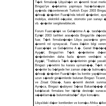
T�rk firmalar� Libya'n�n en �nemli ticari merke
Bingazi'ye ��karma yapmaya haz�rlan�yor.
ay�nda d�zenlenecek Turkish Expo 2003 Binga
�hra� �r�nleri Fuar�'nda tekstil �r�nleri, ay
mobilya, elektrikli e�yalar, otomotiv yan sanayi 
vb. �r�nler sergilenebilecek.
Forum Fuarc�l�k ve Geli�tirme A.�. taraf�nda
Eyl�l 2003 tarihleri aras�nda Bingazi'de d�zen
fuar, T�rk firmalar�n�n Libya pazar�na girme
�nemli rol oynayacak. Fuara ili�kin bilgi vere
Fuarc�l�k ve Geli�tirme A.�. Genel M�d�r�
Ayg�l, Bingazi'nin T�rk �r�nlerine di�e
�r�nlerinden daha fazla �nem verdi�ini s
Ayg�l, "Trablus'a T�rk �r�nlerinin giri�i yasak
Bingazi y�netimi bu karara uymam��, T�rk 
�r�nler bu b�lgede her zaman al�c� bulmu�tu
�hra� �r�nleri Fuar�'n�n bu kentte yap�lma
uzun s�redir giri�imlerde bulunan Bingazi Ticaret
ve Ziraat Odas�, fuara �nemli destek sunma
Ayr�ca, Bingazi �abiyesi S�nai Bakanl��� da
kat�lacak firmalara her t�rl� deste�i sun
a��klam�� bulunmaktad�r" diye konu�tu.
Libya'daki di�er kentlerden ve kom�u Afrika �lke