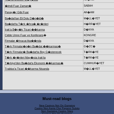
SABAH
�imdi Fuar Zaman�
Panay�r Gibi Fuar
AK�AM
Ba�dat'tan Eli Dolu D�n�ld�
M�LL�YET
Ba�dat'ta T�rk �hra� �r�nleri
H�RR�YET
Irak'a B�y�k Ticari ��karma
D�NYA
Cidde Umre Fuar ve Konferans
�
KONGRE
Firmalar �hracat Ata��nda
D�NYA
T�rk Firmalar�n�n Ba�dat ��karmas�
G�ZC�
T�rk Firmalar� Ba�dat'ta Boy G�sterecek
T�RK�YE
T�rk �r�nleri May�sta Irak'ta
T�RK�YE
T�rkiye'den Ba�dat'a Ekonomi ��karmas�
CUMHUR�YET
Trablus'a Ticari ��karma Nisanda
M�LL�YET
Must-read blogs
New Casinos Not On Gamstop
Casino Non Aams Che Pagano Subito
Non Gamstop Casino Sites
Casinos Not On Gamstop