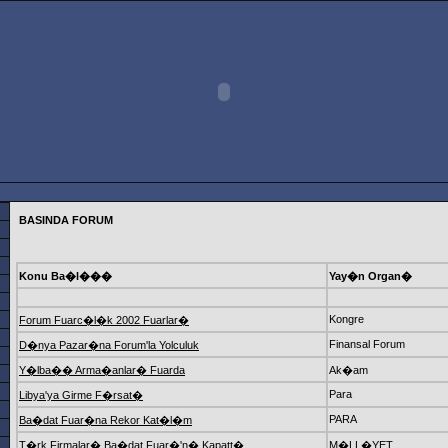
BASINDA FORUM
Konu Ba�l���
Yay�n Organ�
Kongre
Forum Fuarc�l�k 2002 Fuarlar�
Finansal Forum
D�nya Pazar�na Forum'la Yolculuk
Y�lba�� Arma�anlar� Fuarda
Ak�am
Para
Libya'ya Girme F�rsat�
PARA
Ba�dat Fuar�na Rekor Kat�l�m
T�rk Firmalar� Ba�dat Fuar�'n� Kapatt�
M�LL�YET