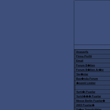
Anasayfa
Firma Profili
Email
Forum B�lten
Forum B�lten Ar�iv
Yay�nlar
Bas�nda Forum
�nemli Linkler
Yurti�i Fuarlar
Yurtd��� Fuarlar
Messe Berlin Fuarlar�
2003 Fuarlar�
Di�er Temsilcilikler