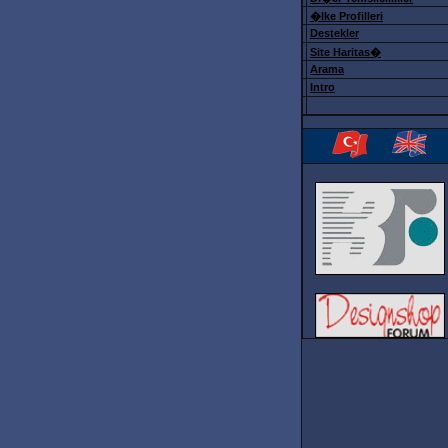
�lke Profilleri
Destekler
Site Haritas�
Arama
Intro