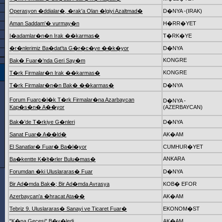
Operasyon �ddialar�, �rak'a Olan �lgiyi Azaltmad�
D�NYA -(IRAK)
Aman Saddam'� vurmay�n
H�RR�YET
I�adamlar�n�n Irak ��karmas�
T�RK�YE
�r�nlerimiz Ba�dat'ta G�r�c�ye ��k�yor
D�NYA
KONGRE
Bak� Fuar�'nda Geri Say�m
KONGRE
T�rk Firmalar�n Irak ��karmas�
T�rk Firmalar�n�n Bak� ��karmas�
D�NYA
Forum Fuarc�l�k T�rk Firmalar�na Azarbaycan
D�NYA -
Kap�s�n� A��yor
(AZERBAYCAN)
Bak�'de T�rkiye G�nleri
D�NYA
Sanat Fuar� A��ld�
AK�AM
El Sanatlar� Fuar� Ba�l�yor
CUMHUR�YET
ANKARA
Ba�kentte K�lt�rler Bulu�mas�
Forumdan �ki Uluslararas� Fuar
D�NYA
Bir Ad�mda Bak�; Bir Ad�mda Avrasya
KOB� EFOR
Azerbaycan'a �hracat Ata��
AK�AM
Tebriz 9. Uluslararas� Sanayi ve Ticaret Fuar�
EKONOM�ST
"K�na Gecesi" B�y�ledi
AK�AM