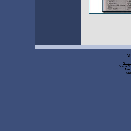
M
New C
Casino N
Non
Cas