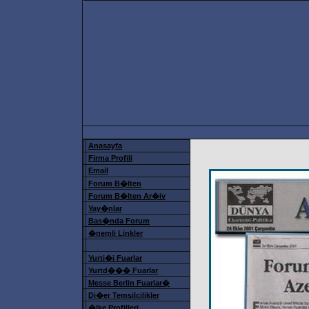
Anasayfa
Firma Profili
Email
Forum B�lten
Forum B�lten Ar�iv
Yay�nlar
Bas�nda Forum
�nemli Linkler
Yurti�i Fuarlar
Yurtd��� Fuarlar
Messe Berlin Fuarlar�
Di�er Temsilcilikler
�lke Profilleri