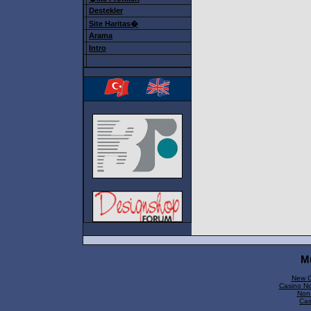
Destekler
Site Haritas�
Arama
Intro
M
New C
Casino N
Non
Cas