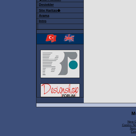
Destekler
Site Haritas�
Arama
Intro
M
New C
Casino N
Non
Cas