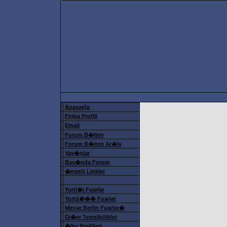
Anasayfa
Firma Profili
Email
Forum B�lten
Forum B�lten Ar�iv
Yay�nlar
Bas�nda Forum
�nemli Linkler
Yurti�i Fuarlar
Yurtd��� Fuarlar
Messe Berlin Fuarlar�
Di�er Temsilcilikler
�lke Profilleri