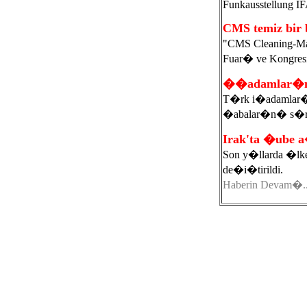
Funkausstellung I
CMS temiz bi
"CMS Cleaning-Man
Fuar� ve Kongres
��adamlar�n�
T�rk i�adamlar� p
�abalar�n� s�r
Irak'ta �ube 
Son y�llarda �lkem
de�i�tirildi.
Haberin Devam�..