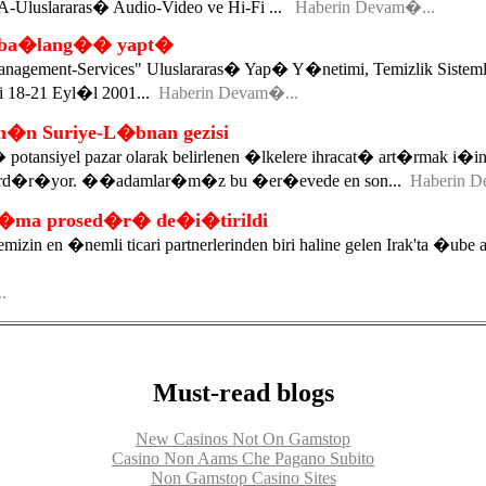
FA-Uluslararas� Audio-Video ve Hi-Fi ...
Haberin Devam�...
r ba�lang�� yapt�
agement-Services" Uluslararas� Yap� Y�netimi, Temizlik Sistemle
i 18-21 Eyl�l 2001...
Haberin Devam�...
n Suriye-L�bnan gezisi
otansiyel pazar olarak belirlenen �lkelere ihracat� art�rmak i�
d�r�yor. ��adamlar�m�z bu �er�evede en son...
Haberin D
a�ma prosed�r� de�i�tirildi
izin en �nemli ticari partnerlerinden biri haline gelen Irak'ta �
.
Must-read blogs
New Casinos Not On Gamstop
Casino Non Aams Che Pagano Subito
Non Gamstop Casino Sites