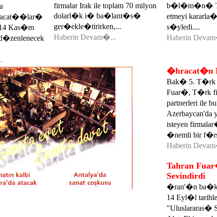
firmalar Irak ile toplam 70 milyon
b�l�m�n� T�r
a
dolarl�k i� ba�lant�s�
etmeyi karar
acat��lar�
ger�ekle�tirirken,...
s�yledi....
 1-14 Kas�m
Haberin Devam�...
Haberin Devam
a d�zenlenecek
.
�hracat�n 
Bak� 5. T�rk
Fuar�, T�rk f
partnerleri ile 
Azerbaycan'da
isteyen firmal
�nemli bir f�rsa
Haberin Devam
Tahran Fuar
Sevindirdi
�ran'�n ba�ken
14 Eyl�l tarihl
"Uluslararas� S