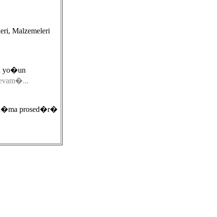
ri, Malzemeleri
in yo�un
evam�...
ube a�ma prosed�r�