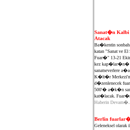
Sanat�n Kalbi
Atacak
Ba�kentin sonbah
katan "Sanat ve El
Fuar�" 13-21 Ekim 
kez kap�lar�n�
sanatseverlere a�
K�lt�r Merkezi'
d�zenlenecek fua
500'� a�k�n s
kat�lacak. Fuar�n
Haberin Devam�..
Berlin fuarlar�
Geleneksel olarak 