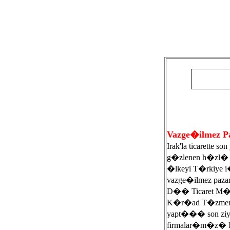
Vazge�ilmez P
Irak'la ticarette so
g�zlenen h�zl� 
�lkeyi T�rkiye i
vazge�ilmez pazar 
D�� Ticaret M
K�r�ad T�zmen'
yapt��� son ziya
firmalar�m�z� Ir