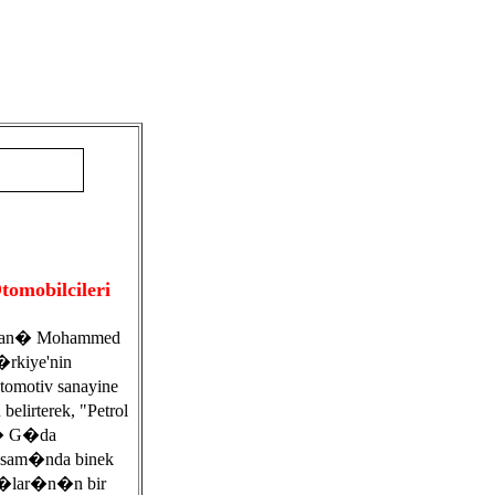
omobilcileri
Bakan� Mohammed
�rkiye'nin
tomotiv sanayine
elirterek, "Petrol
 G�da
sam�nda binek
ya�lar�n�n bir