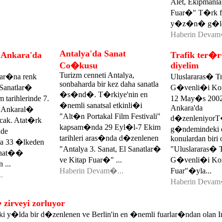
Alet, Ekipmanl
Fuar�" T�rk 
y�z�n� g�ld
Haberin Devam
Antalya'da Sanat
 Ankara'da
Trafik ter�
Co�kusu
diyelim
Turizm cenneti Antalya,
ar�na renk
Uluslararas� Tr
sonbaharda bir kez daha sanatla
 Sanatlar�
G�venli�i Kon
�s�nd�. T�rkiye'nin en
tarihlerinde 7.
12 May�s 2002 
�nemli sanatsal etkinli�i
Ankara'da
 Ankaral�
"Alt�n Portakal Film Festivali"
d�zenleniyorT�
acak. Atat�rk
kapsam�nda 29 Eyl�l-7 Ekim
g�ndemindeki 
nde
tarihleri aras�nda d�zenlenen
konulardan biri 
ra 33 �lkeden
"Antalya 3. Sanat, El Sanatlar�
"Uluslararas� T
anat��
ve Kitap Fuar�" ...
G�venli�i Kon
 ...
Haberin Devam�...
Fuar"�yla...
.
Haberin Devam
 zirveyi zorluyor
iki y�lda bir d�zenlenen ve Berlin'in en �nemli fuarlar�ndan olan In