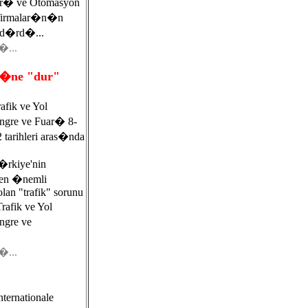
ar� ve Otomasyon
firmalar�n�n
�rd�...
�...
r�ne "dur"
afik ve Yol
gre ve Fuar� 8-
tarihleri aras�nda
rkiye'nin
en �nemli
olan "trafik" sorunu
rafik ve Yol
gre ve
�...
ternationale