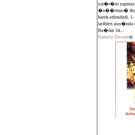
yat�r�m yapmay
�a��rmas� ihr
harek-etlendirdi.
tarihleri aras�nd
Ba�dat 34...
Haberin Devam�..