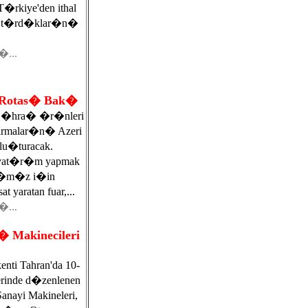
kiye'den ithal
la�t�rd�klar�n�
�...
Rotas� Bak�
 �hra� �r�nleri
irmalar�n� Azeri
bulu�turacak.
 yat�r�m yapmak
ar�m�z i�in
t yaratan fuar,...
�...
� Makinecileri
ti Tahran'da 10-
erinde d�zenlenen
anayi Makineleri,