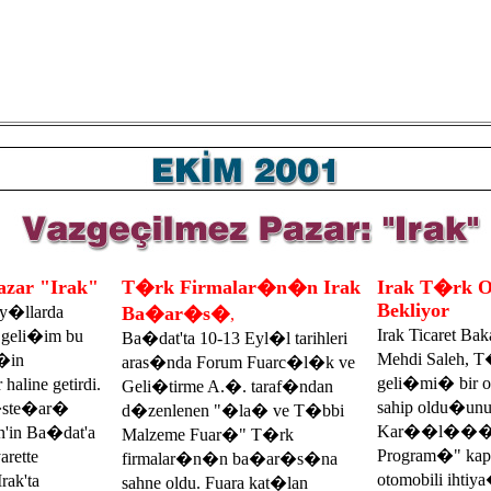
azar "Irak"
T�rk Firmalar�n�n Irak
Irak T�rk Ot
Bekliyor
n y�llarda
Ba�ar�s�
,
Irak Ticaret 
geli�im bu
Ba�dat'ta 10-13 Eyl�l tarihleri
Mehdi Saleh, T
�in
aras�nda Forum Fuarc�l�k ve
geli�mi� bir o
haline getirdi.
Geli�tirme A.�. taraf�ndan
sahip oldu�unu b
�ste�ar�
d�zenlenen "�la� ve T�bbi
Kar��l���
in Ba�dat'a
Malzeme Fuar�" T�rk
Program�" kap
rette
firmalar�n�n ba�ar�s�na
otomobili ihti
ak'ta
sahne oldu. Fuara kat�lan