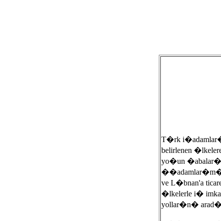
T�rk i�adamlar� 
belirlenen �lkele
yo�un �abalar
��adamlar�m�z 
ve L�bnan'a ticare
�lkelerle i� im
yollar�n� arad�