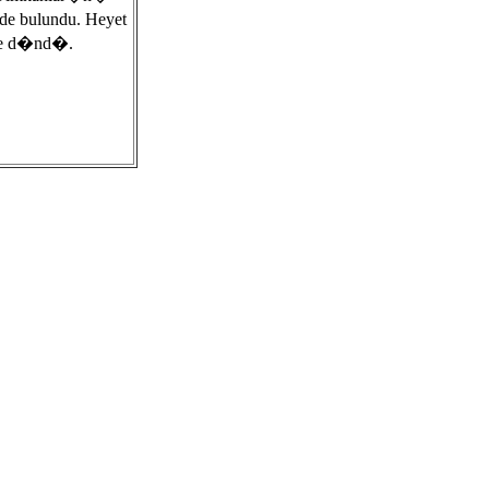
e bulundu. Heyet
ye d�nd�.