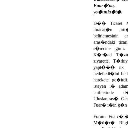
Fuar�'na, f
yo�unla�t�.
D�� Ticaret 
ihracat�n ar
belirlemesinin
aras�ndaki ticar
s�recine gird
K�r�ad T�zme
ziyarette, T�rkiy
yapt��� ilk 
hedefledi�ini b
harekete ge�ird
isteyen i� ad
tarihlerinde
Uluslararas� Gen
Fuar� i�in g�n 
Forum Fuarc�l�
M�d�r� Bilgi