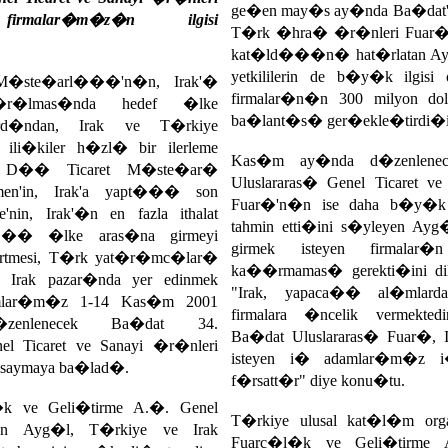
ge�en may�s ay�nda Ba�dat't
irmalar�m�z�n ilgisi
T�rk �hra� �r�nleri Fuar�'
kat�ld���n� hat�rlatan Ayg
yetkililerin de b�y�k ilgis
M�ste�arl���'n�n, Irak'�
firmalar�n�n 300 milyon do
tt�r�lmas�nda hedef �lke
ba�lant�s� ger�ekle�tirdi�ini 
 ard�ndan, Irak ve T�rkiye
i ili�kiler h�zl� bir ilerleme
Kas�m ay�nda d�zenlenec
i. D�� Ticaret M�ste�ar�
Uluslararas� Genel Ticaret v
n'in, Irak'a yapt��� son
Fuar�'n�n ise daha b�y�k 
e'nin, Irak'�n en fazla ithalat
tahmin etti�ini s�yleyen Ayg
�� �lke aras�na girmeyi
girmek isteyen firmalar
elirtmesi, T�rk yat�r�mc�lar�
ka��rmamas� gerekti�ini dile
i. Irak pazar�nda yer edinmek
"Irak, yapaca�� al�mlarda
amlar�m�z 1-14 Kas�m 2001
firmalara �ncelik vermekt
 d�zenlenecek Ba�dat 34.
Ba�dat Uluslararas� Fuar�, I
el Ticaret ve Sanayi �r�nleri
isteyen i� adamlar�m�z i
saymaya ba�lad�.
f�rsatt�r" diye konu�tu.
k ve Geli�tirme A.�. Genel
T�rkiye ulusal kat�l�m org
n Ayg�l, T�rkiye ve Irak
Fuarc�l�k ve Geli�tirme A