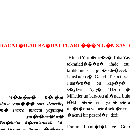
RACAT�ILAR BA�DAT FUARI ���N G�N SAYI
Birinci Yard�mc�s� Taha Yas
tekrarlad���n� ifade et
tarihlerinde ger�ekle�e
Uluslararas� Genel Ticaret v
Fuar�'n�n bu kap�y� a
s�yleyen Ayg�l, "Uzun s�r
Milletler ambargosu alt�nda bul
et M�ste�ar� K�r�ad
t�bbi �r�nlerin yan� s�ra 
at'a yapt��� son ziyarette,
ula�t�rma ve petrol sekt�rleri ile
�n� Irak'a ihracat yapmaya
�nemli bir pazard�r" dedi.
�, yat�r�mc�lar�
. Ba�dat'ta d�zenlenecek 34.
Forum Fuarc�l�k ve Geli�t
el Ticaret ve Sanayi �r�nleri