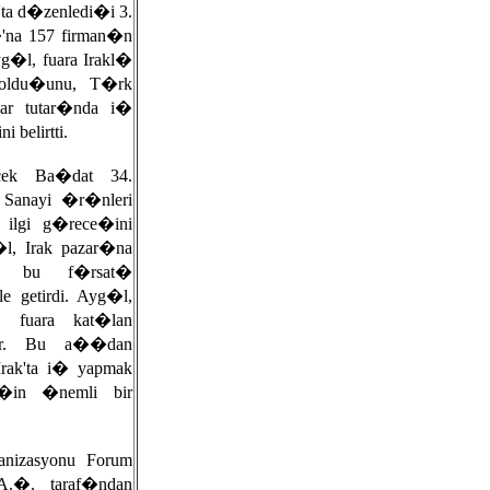
a d�zenledi�i 3.
na 157 firman�n
�l, fuara Irakl�
i oldu�unu, T�rk
lar tutar�nda i�
belirtti.
ek Ba�dat 34.
e Sanayi �r�nleri
ilgi g�rece�ini
�l, Irak pazar�na
�n bu f�rsat�
 getirdi. Ayg�l,
 fuara kat�lan
edir. Bu a��dan
rak'ta i� yapmak
�in �nemli bir
anizasyonu Forum
.�. taraf�ndan