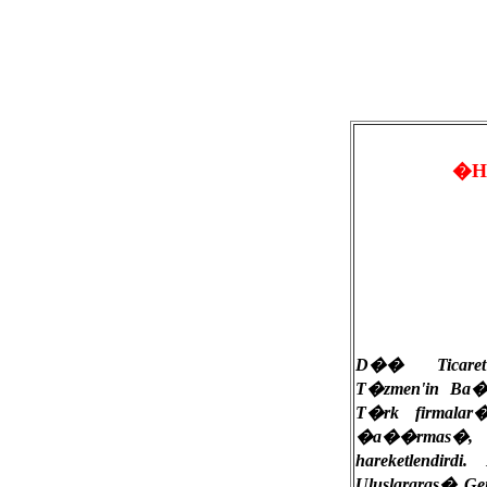
�H
D�� Ticar
T�zmen'in Ba�d
T�rk firmalar
�a��rmas
hareketlendirdi
Uluslararas� Gen