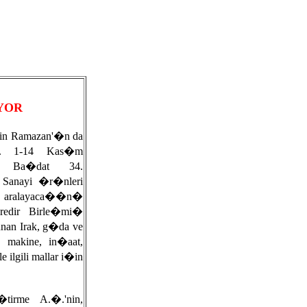
YOR
in Ramazan'�n da
ti. 1-14 Kas�m
cek Ba�dat 34.
e Sanayi �r�nleri
ralayaca��n�
edir Birle�mi�
unan Irak, g�da ve
makine, in�aat,
 ilgili mallar i�in
irme A.�.'nin,