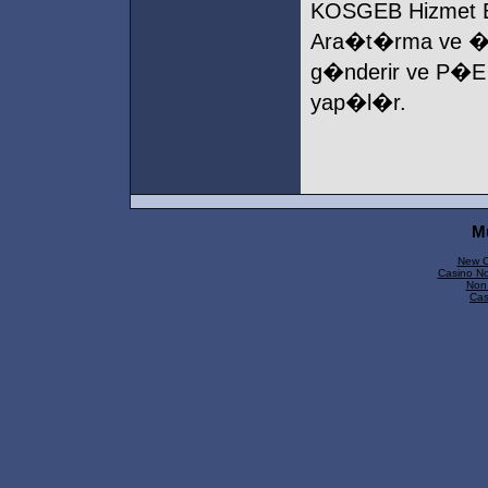
KOSGEB Hizmet Bi
Ara�t�rma ve �h
g�nderir ve P�E 
yap�l�r.
M
New C
Casino N
Non
Cas