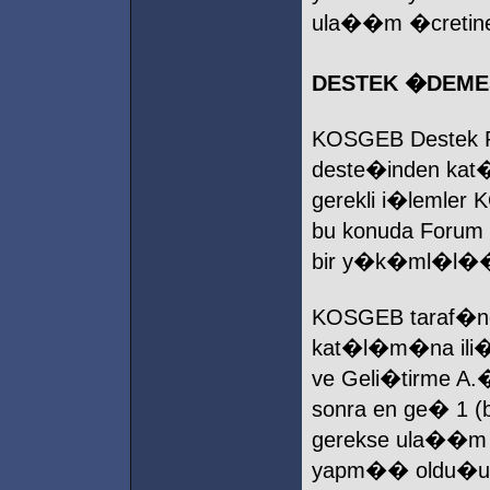
ula��m �cretine
DESTEK �DEME
KOSGEB Destek P
deste�inden kat�
gerekli i�lemle
bu konuda Forum 
bir y�k�ml�l��
KOSGEB taraf�nda
kat�l�m�na ili
ve Geli�tirme A.
sonra en ge� 1 (b
gerekse ula��m d
yapm�� oldu�u KO