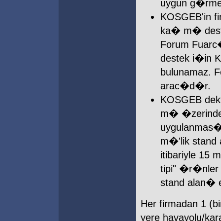
uygun g�rmed
KOSGEB'in fi
ka� m� deste
Forum Fuarc
destek i�in 
bulunamaz. F
arac�d�r.
KOSGEB dekt
m� �zerinden
uygulanmas�n
m�'lik stand
itibariyle 15
tipi" �r�nler
stand alan� e
Her firmadan 1 (bi
yere havayolu/kar