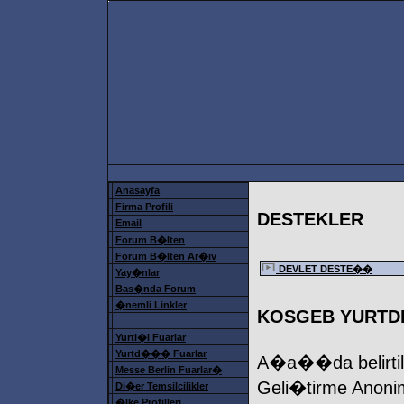
Anasayfa
Firma Profili
DESTEKLER
Email
Forum B�lten
Forum B�lten Ar�iv
DEVLET DESTE��
Yay�nlar
Bas�nda Forum
�nemli Linkler
KOSGEB YURTDI
Yurti�i Fuarlar
Yurtd��� Fuarlar
A�a��da belirtil
Messe Berlin Fuarlar�
Geli�tirme Anoni
Di�er Temsilcilikler
�lke Profilleri