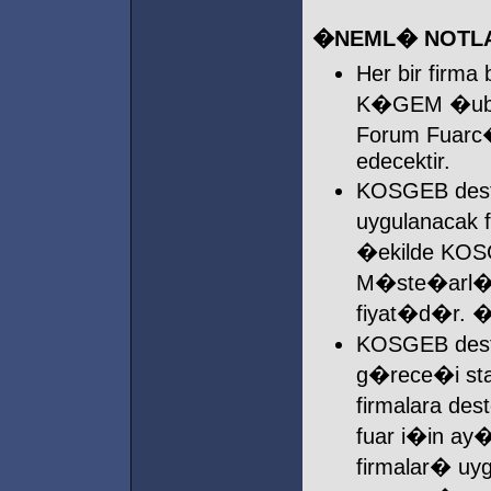
�NEML� NOTLA
Her bir firm
K�GEM �ubel
Forum Fuarc�
edecektir.
KOSGEB deste
uygulanacak f
�ekilde KOS
M�ste�arl��
fiyat�d�r. 
KOSGEB deste
g�rece�i st
firmalara des
fuar i�in ay
firmalar� uy