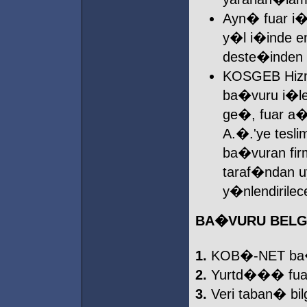
Ayn� fuar i�i
y�l i�inde e
deste�inden y
KOSGEB Hizme
ba�vuru i�lem
ge�, fuar a
A.�.'ye tesli
ba�vuran fi
taraf�ndan u
y�nlendirilece
BA�VURU BEL
1.
KOB�-NET ba�
2.
Yurtd��� fuar
3.
Veri taban� bil