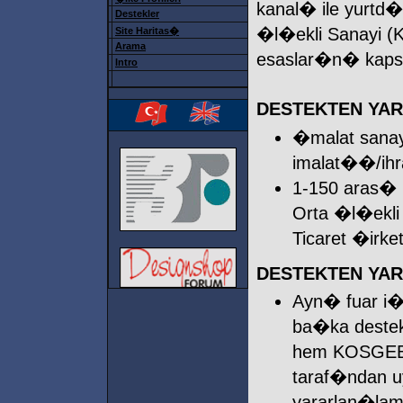
kanal� ile yurt
Destekler
�l�ekli Sanayi (
Site Haritas�
Arama
esaslar�n� kap
Intro
DESTEKTEN YA
�malat sanay
imalat��/ihr
1-150 aras
Orta �l�ekli
Ticaret �irke
DESTEKTEN YAR
Ayn� fuar i�i
ba�ka destek
hem KOSGEB
taraf�ndan u
yararlan�lam