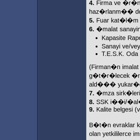
4.
Firma ve �r�n
haz�rlanm�� d
5.
Fuar kat�l�m
6.
�malat sanayind
Kapasite Rap
Sanayi ve/ve
T.E.S.K. Oda
(Firman�n imalat 
g�t�r�lecek �r�nl
ald��� yukar�daki
7.
�mza sirk�leri 
8.
SSK i��i/�al��
9.
Kalite belgesi (v
B�t�n evraklar k
olan yetkililerce 