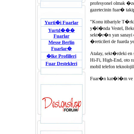
profesyonel olmak �ze
gazetecinin fuar� tak
"Konu itibariyle T�rk
Yurti�i Fuarlar
y�l�nda Vestel, Bek
Yurtd���
sekt�r�n yan sanayi 
Fuarlar
�reticileri de fuarda
Messe Berlin
Fuarlar�
Atalay, sekt�rdeki e
�lke Profilleri
Hi-Fi, High-End, oto ra
Fuar Destekleri
mobil telefon teknoloji
Fuar�n kat�l�m ve g