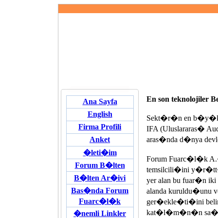
En son teknolojiler B
Ana Sayfa
English
Sekt�r�n en b�y�k fu
Firma Profili
IFA (Uluslararas� Aud
Anket
aras�nda d�nya devle
�leti�im
Forum Fuarc�l�k A
Forum B�lten
temsilcili�ini y�r�
B�lten Ar�ivi
yer alan bu fuar�n ik
Bas�nda Forum
alanda kuruldu�unu 
Fuarc�l�k
ger�ekle�ti�ini belir
kat�l�m�n�n sa�la
�nemli Linkler