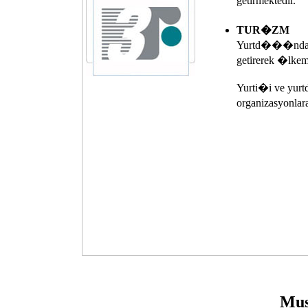
getirmektedir.
TUR�ZM
Yurtd���ndaki 
getirerek �lke
Yurti�i ve yur
organizasyonl
Mus