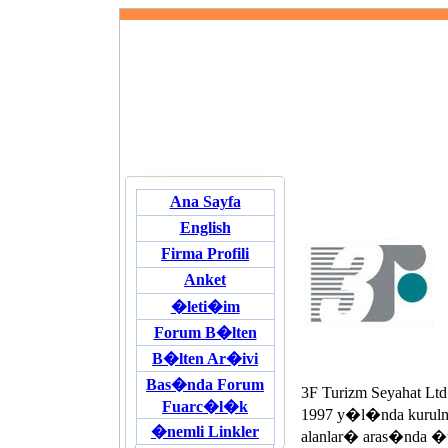
Ana Sayfa
English
Firma Profili
Anket
�leti�im
Forum B�lten
B�lten Ar�ivi
Bas�nda Forum
3F Turizm Seyahat Lt
Fuarc�l�k
1997 y�l�nda kurulmu�
�nemli Linkler
alanlar� aras�nda �