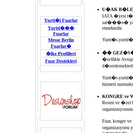
U�AK B�LE
IATA �yesi t�m
Yurti�i Fuarlar
sat���n� yapma
Yurtd���
etmektedir.
Fuarlar
Yurti�i-yurtd��
Messe Berlin
Fuarlar�
�� GEZ�S�
�lke Profilleri
�zellikle Avrup
Fuar Destekleri
d�zenlemektedi
Yurti�i-yurtd
hizmeti sunmak
KONGRE ve 
Resmi ve �zel 
organizasyonun
Fuar, kongre ve
organizasyonu y