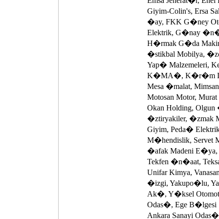
Emsa Jenerat�r, Enel
Giyim-Colin's, Ersa S
�ay, FKK G�ney Oto,
Elektrik, G�nay �n�a
H�rmak G�da Makina
�stikbal Mobilya, �zo
Yap� Malzemeleri, K
K�MA�, K�r�m Demir
Mesa �malat, Mimsan
Motosan Motor, Mura
Okan Holding, Olgun 
�ztiryakiler, �zmak 
Giyim, Peda� Elektri
M�hendislik, Servet M
�afak Madeni E�ya, 
Tekfen �n�aat, Teks
Unifar Kimya, Vanasan
�izgi, Yakupo�lu, Y
Ak�, Y�ksel Otomotiv
Odas�, Ege B�lgesi
Ankara Sanayi Odas�