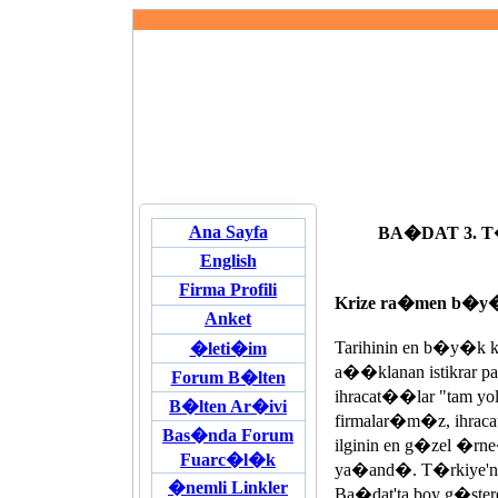
Ana Sayfa
BA�DAT 3. 
English
Firma Profili
Krize ra�men b�
Anket
Tarihinin en b�y�k k
�leti�im
a��klanan istikrar
Forum B�lten
ihracat��lar "tam yol
B�lten Ar�ivi
firmalar�m�z, ihracat
Bas�nda Forum
ilginin en g�zel �r
Fuarc�l�k
ya�and�. T�rkiye'nin 
�nemli Linkler
Ba�dat'ta boy g�ster