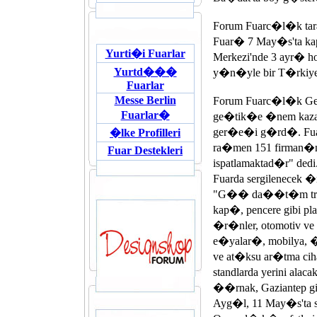
Forum Fuarc�l�k ta
Fuar� 7 May�s'ta k
Yurti�i Fuarlar
Merkezi'nde 3 ayr� 
Yurtd���
y�n�yle bir T�rkiy
Fuarlar
Messe Berlin
Forum Fuarc�l�k Ge
Fuarlar�
ge�tik�e �nem kaza
ger�e�i g�rd�. Fua
�lke Profilleri
ra�men 151 firman
Fuar Destekleri
ispatlamaktad�r" dedi
Fuarda sergilenecek 
"G�� da��t�m trafol
kap�, pencere gibi pl
�r�nler, otomotiv ve 
e�yalar�, mobilya, �e
ve at�ksu ar�tma ci
standlarda yerini al
��rnak, Gaziantep gi
Ayg�l, 11 May�s'ta s