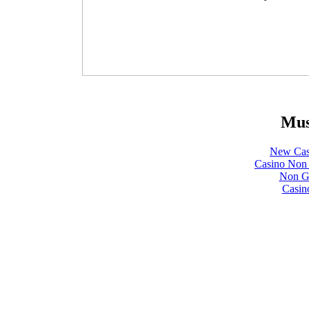
Mus
New Cas
Casino Non
Non Ga
Casin