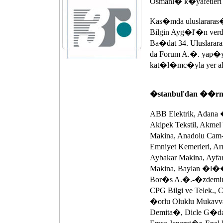
Osmanl� k�yafetleri d
Kas�mda uluslararas
Bilgin Ayg�l'�n verd
Ba�dat 34. Uluslara
da Forum A.�. yap�yo
kat�l�mc�yla yer al
�stanbul'dan ��rna
ABB Elektrik, Adana
Akipek Tekstil, Akmel
Makina, Anadolu Cam-
Emniyet Kemerleri, 
Aybakar Makina, Ayfa
Makina, Baylan �l�� 
Bor�s A.�.-�zdemir 
CPG Bilgi ve Telek.,
�orlu Oluklu Mukavva
Demita�, Dicle G�da,