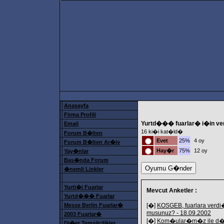
Anasayfa
Firma Profili
Yurtd��� fuarlar� i�in veri
Email
16 ki�i kat�ld�
Forum B�lten
Evet
25%
4 oy
Forum B�lten Ar�iv
Hay�r
75%
12 oy
Yay�nlar
Bas�nda Forum
�nemli Linkler
Yurti�i Fuarlar
Mevcut Anketler :
Yurtd��� Fuarlar
Messe Berlin Fuarlar�
[�]
KOSGEB, fuarlara verdi�
musunuz? - 18.09.2002
2003 Fuarlar�
[�]
Kom�ular�m�z ile d�� t
Di�er Temsilcilikler