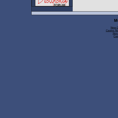
M
New C
Casino N
Non
Cas