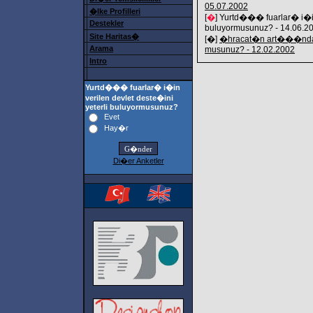
05.07.2002
�lke Profilleri
[
�
] Yurtd��� fuarlar� i�in 
Destekler
buluyormusunuz? - 14.06.2
Site Haritas�
[�]
�hracat�n art���nda 
Arama
musunuz? - 12.02.2002
Intro
Yurtd��� fuarlar� i�in
verilen devlet deste�ini
yeterli buluyormusunuz?
Evet
Hay�r
Di�er Anketler