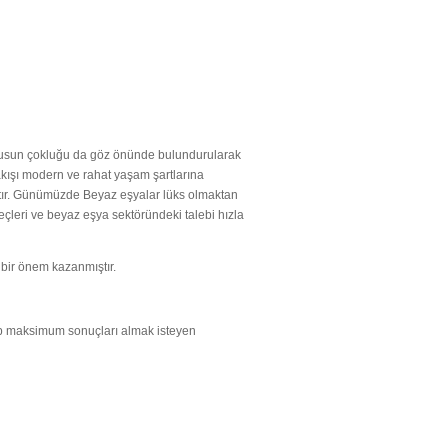
üfusun çokluğu da göz önünde bulundurularak
kışı modern ve rahat yaşam şartlarına
mıştır. Günümüzde Beyaz eşyalar lüks olmaktan
çleri ve beyaz eşya sektöründeki talebi hızla
 bir önem kazanmıştır.
ayıp maksimum sonuçları almak isteyen