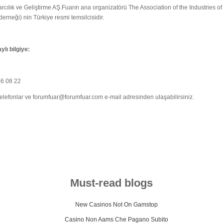
cılık ve Geliştirme AŞ.Fuarın ana organizatörü The Association of the Industries of
 derneği) nin Türkiye resmi temsilcisidir.
lı bilgiye:
46 08 22
elefonlar ve
forumfuar@forumfuar.com
e-mail adresinden ulaşabilirsiniz.
Must-read blogs
New Casinos Not On Gamstop
Casino Non Aams Che Pagano Subito