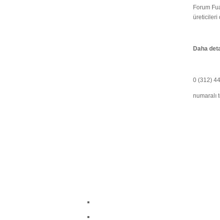
Forum Fuar
üreticileri
Daha detay
0 (312) 4
numaralı t