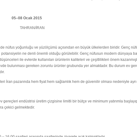
05–08 Ocak 2015
RAN/İRAN
ede nüfus yoğunluğu ve yüzölçümü açısından en büyük ülkelerden biridir. Genç n
i potansiyelin ne denli önemli olduğu görülebilir. Genç nüfusun modern dünyaya ba
şünceleri ile evlerde kullanılan ürünlerin kaliteleri ve çeşitlilikleri önem kazan
 evde bulunması gereken zorunlu ürünler grubunda yer almaktadır. Bu durum ev gere
ır.
leri İran pazarında hem fiyat hem sağlamlık hem de güvenilir olması nedeniyle ayrı
ev gereçleri endüstrisi üretim çizgisine limitli bir bütçe ve minimum yatırımla başl
ara çekici gelmektedir.
 – 16.00 saatleri arasında saatlerinde ziyarete açık kalmaktadır.