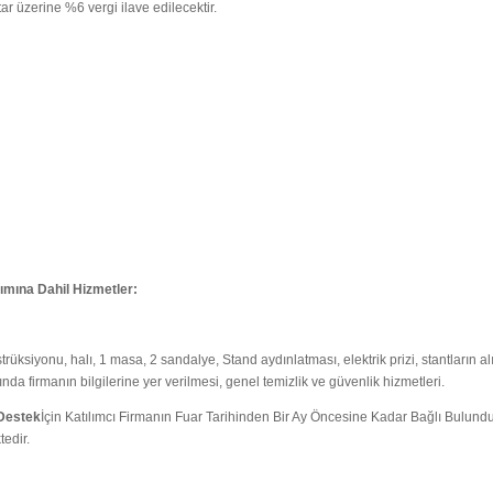
ar üzerine %6 vergi ilave edilecektir.
lımına Dahil Hizmetler:
trüksiyonu, halı, 1 masa, 2 sandalye, Stand aydınlatması, elektrik prizi, stantların alın
ında firmanın bilgilerine yer verilmesi, genel temizlik ve güvenlik hizmetleri.
 Destek
İçin Katılımcı Firmanın Fuar Tarihinden Bir Ay Öncesine Kadar Bağlı Bulundu
edir.