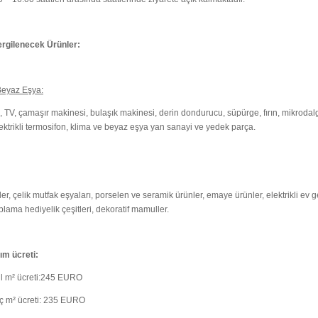
rgilenecek Ürünler:
 Beyaz Eşya:
 TV, çamaşır makinesi, bulaşık makinesi, derin dondurucu, süpürge, fırın, mikrodalga fı
ektrikli termosifon, klima ve beyaz eşya yan sanayi ve yedek parça.
r, çelik mutfak eşyaları, porselen ve seramik ürünler, emaye ürünler, elektrikli ev 
ama hediyelik çeşitleri, dekoratif mamuller.
ım ücreti:
l m² ücreti:245 EURO
iç m² ücreti: 235 EURO