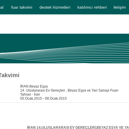
al
fuar takvimi
destek hizmetleri
katılımcı rehberi
iletişim
Takvimi
İRAN Beyaz Eşya
14. Uluslararası Ev Gereçleri , Beyaz Eşya ve Yan Sanayi Fuarı
Tahran - İran
05.Ocak.2015 - 08.Ocak.2015
İRAN 14.ULUSLARARASI EV GEREÇLERİ,BEYAZ EŞYA VE YA