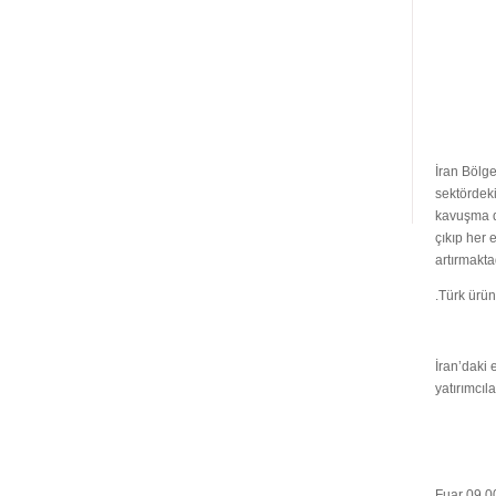
TAH
İran Bölg
sektördek
kavuşma dü
çıkıp her
artırmaktad
.Türk ürün
İran’daki 
yatırımcıl
Fuar 09.00