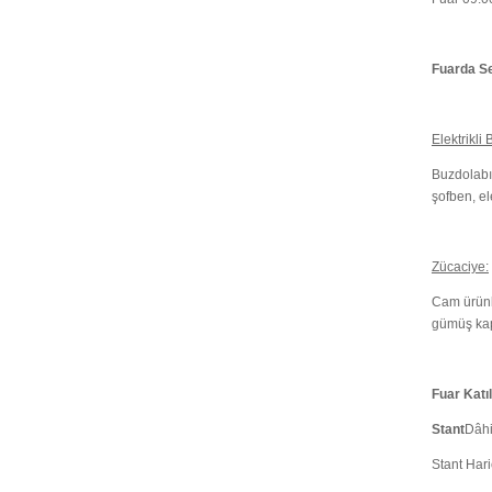
Fuarda Se
Elektrikli
Buzdolabı,
şofben, el
Zücaciye:
Cam ürünle
gümüş kapl
Fuar Katıl
Stant
Dâhi
Stant Har