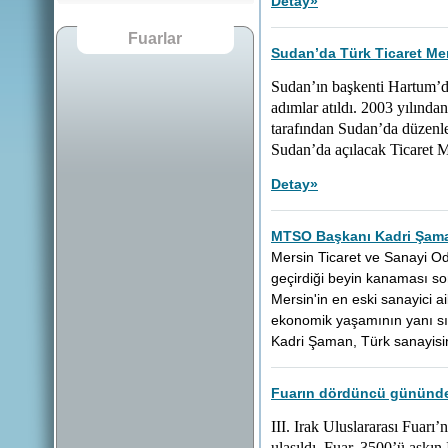
Detay
»
Fuarlar
Sudan’da Türk Ticaret Mer
Sudan’ın başkenti Hartum’d
adımlar atıldı. 2003 yılında
tarafından Sudan’da düzenlen
Sudan’da açılacak Ticaret M
Detay
»
MTSO Başkanı Kadri Şaman
Mersin Ticaret ve Sanayi O
geçirdiği beyin kanaması so
Mersin'in en eski sanayici a
ekonomik yaşamının yanı sır
Kadri Şaman, Türk sanayisin
Fuarın dördüncü gününde z
III. Irak Uluslararası Fuarı