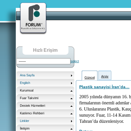
Hızlı Erişim
select
Ana Sayfa
Arşiv
Güncel
English
Plastik sanayisi İran’da…
Kurumsal
2005 yılında dünyanın 16. 
Fuar Takvimi
firmalarının önemli adımlar 
Destek Hizmetleri
6. Uluslararası Plastik, Kauç
Katılımcı Rehberi
sunuyor. Fuar, 11-14 Kasım 2
Tahran’da düzenleniyor.
Linkler
İletişim