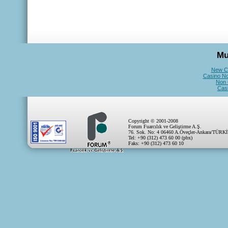
Mu
New C
Casino N
Non 
Cas
Copyright © 2001-2008
Forum Fuarcılık ve Geliştirme A.Ş.
76. Sok. No: 4 06460 A.Öveçler-Ankara/TÜRK
Tel: +90 (312) 473 60 00 (pbx)
Faks: +90 (312) 473 60 10