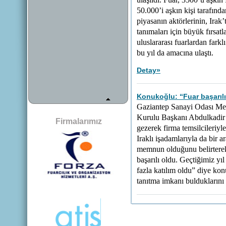
ulaşıldı. Fuar, 3500’ü aşkın 
50.000’i aşkın kişi tarafınd
piyasanın aktörlerinin, Irak
tanımaları için büyük fırsatl
uluslararası fuarlardan farkl
bu yıl da amacına ulaştı.
Detay
»
Konukoğlu: “Fuar başarılı
Gaziantep Sanayi Odası Me
Kurulu Başkanı Abdulkadir 
Firmalarımız
gezerek firma temsilcileriyl
Iraklı işadamlarıyla da bir 
memnun olduğunu belirterek
başarılı oldu. Geçtiğimiz yıl
fazla katılım oldu” diye kon
tanıtma imkanı bulduklarını