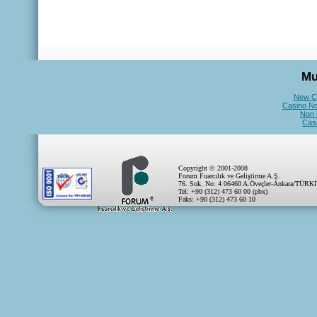
Mu
New C
Casino N
Non 
Cas
Copyright © 2001-2008
Forum Fuarcılık ve Geliştirme A.Ş.
76. Sok. No: 4 06460 A.Öveçler-Ankara/TÜRK
Tel: +90 (312) 473 60 00 (pbx)
Faks: +90 (312) 473 60 10