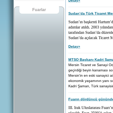
Detay
»
Fuarlar
Sudan’da Türk Ticaret Mer
Sudan’ın başkenti Hartum’d
adımlar atıldı. 2003 yılında
tarafından Sudan’da düzenlen
Sudan’da açılacak Ticaret M
Detay
»
MTSO Başkanı Kadri Şaman
Mersin Ticaret ve Sanayi O
geçirdiği beyin kanaması so
Mersin'in en eski sanayici a
ekonomik yaşamının yanı sır
Kadri Şaman, Türk sanayisin
Fuarın dördüncü gününde z
III. Irak Uluslararası Fuarı