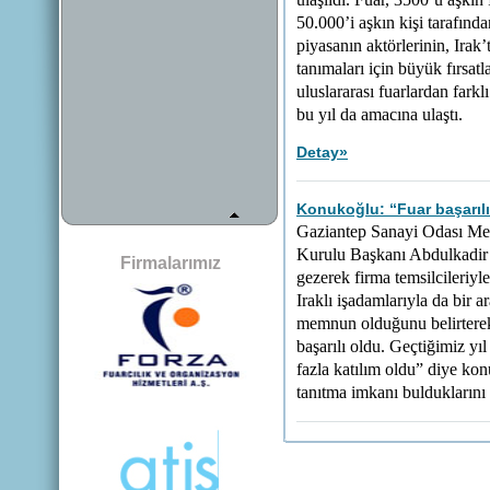
ulaşıldı. Fuar, 3500’ü aşkın 
50.000’i aşkın kişi tarafınd
piyasanın aktörlerinin, Irak
tanımaları için büyük fırsatl
uluslararası fuarlardan farkl
bu yıl da amacına ulaştı.
Detay
»
Konukoğlu: “Fuar başarılı
Gaziantep Sanayi Odası Me
Kurulu Başkanı Abdulkadir 
Firmalarımız
gezerek firma temsilcileriyl
Iraklı işadamlarıyla da bir 
memnun olduğunu belirterek
başarılı oldu. Geçtiğimiz yıl
fazla katılım oldu” diye kon
tanıtma imkanı bulduklarını