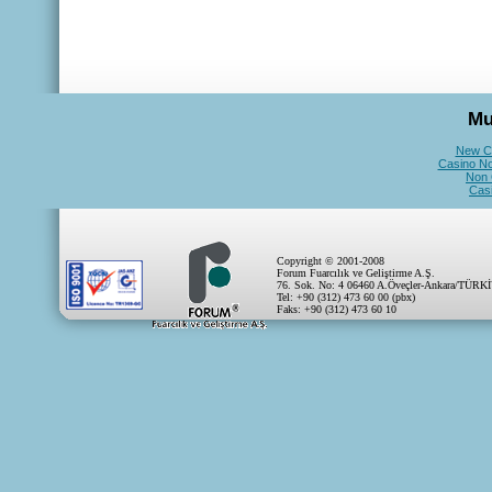
Mu
New C
Casino N
Non 
Cas
Copyright © 2001-2008
Forum Fuarcılık ve Geliştirme A.Ş.
76. Sok. No: 4 06460 A.Öveçler-Ankara/TÜRK
Tel: +90 (312) 473 60 00 (pbx)
Faks: +90 (312) 473 60 10