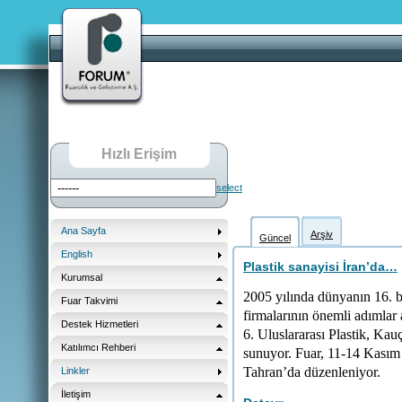
Hızlı Erişim
select
Ana Sayfa
Arşiv
Güncel
English
Plastik sanayisi İran’da…
Kurumsal
2005 yılında dünyanın 16. 
Fuar Takvimi
firmalarının önemli adımlar 
Destek Hizmetleri
6. Uluslararası Plastik, Kauç
Katılımcı Rehberi
sunuyor. Fuar, 11-14 Kasım 2
Tahran’da düzenleniyor.
Linkler
İletişim