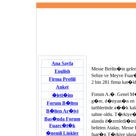
Ana Sayfa
Messe Berlin�in gelen
English
Sebze ve Meyve Fuar�
Firma Profili
2 bin 281 firma kat�
Anket
Forum A.�. Genel M
�leti�im
g�re, d�nyan�n en b
Forum B�lten
tarihlerinde a��k ka
B�lten Ar�ivi
sahne oldu. T�rkiy
Bas�nda Forum
alanda d�zenledi�ini
Fuarc�l�k
belirten Atalay, Mes
�nemli Linkler
fuar�n T�rkiye ulus