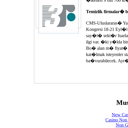
�lkeden 9 bin 700 ki�
Temizlik firmalar
CMS-Uluslararas� Yap
Kongresi 18-21 Eyl�l
say�l� sekt�r fuar
ilgi var. �ki y�lda b
Bo� alan m� fiyat� 1
kat�lmak isteyenler s
ba�vurabilecek. Ayr
Mus
New Cas
Casino Non
Non Ga