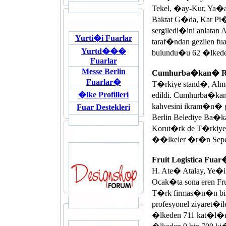
Tekel, �ay-Kur, Ya�a
Baktat G�da, Kar Pi
sergiledi�ini anlatan 
Yurti�i Fuarlar
taraf�ndan gezilen 
Yurtd���
bulundu�u 62 �lkeden 
Fuarlar
Messe Berlin
Cumhurba�kan� Ra
Fuarlar�
T�rkiye stand�, Alm
�lke Profilleri
edildi. Cumhurba�k
kahvesini ikram�n� 
Fuar Destekleri
Berlin Belediye Ba�
Korut�rk de T�rkiye
��lkeler �r�n Sep
Fruit Logistica Fuar
H. Ate� Atalay, Ye�
Ocak�ta sona eren Fr
T�rk firmas�n�n bir
profesyonel ziyaret�i
�lkeden 711 kat�l�