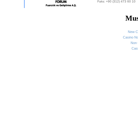
Faks: +90 (312) 473 60 10
Mus
New C
Casino N
Non 
Cas