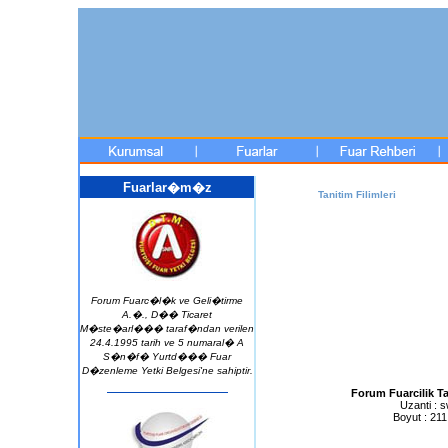
Fuarlar�m�z
Tanitim Filimleri
Forum Fuarc�l�k ve Geli�tirme
A.�., D�� Ticaret
M�ste�arl��� taraf�ndan verilen
24.4.1995 tarih ve 5 numaral� A
S�n�f� Yurtd��� Fuar
D�zenleme Yetki Belgesi'ne sahiptir.
Forum Fuarcilik Ta
Uzanti : s
Boyut : 21