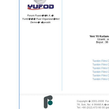
Forum Fuarc�l�k A.�.
Yurtd��� Fuar Organizat�rleri
Derne�i �yesidir.
Yeni Yil Kutlam
Uzanti : s
Boyut : 38
Tanitim Film
Tanitim Film
Tanitim Film
Tanitim Film
Tanitim Film
Tanitim Film
Copyright � 2001-2008 Forum
76. Sok. No: 4 06460 A.�
Tel: +90 (312) 473 60 00 (pb