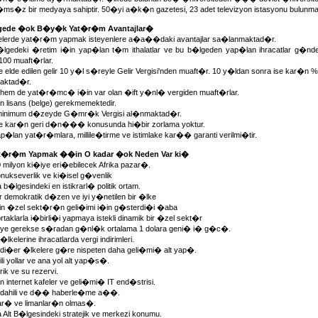
s�z bir medyaya sahiptir. 50�yi a�k�n gazetesi, 23 adet televizyon istasyonu bulunm
lgede �ok B�y�k Yat�r�m Avantajlar�
elerde yat�r�m yapmak isteyenlere a�a��daki avantajlar sa�lanmaktad�r.
lgedeki �retim i�in yap�lan t�m ithalatlar ve bu b�lgeden yap�lan ihracatlar g�nde
100 muaft�rlar.
elde edilen gelir 10 y�l s�reyle Gelir Vergisi'nden muaft�r. 10 y�ldan sonra ise kar�n
maktad�r.
em de yat�r�mc� i�in var olan �ift y�nl� vergiden muaft�rlar.
n lisans (belge) gerekmemektedir.
 minimum d�zeyde G�mr�k Vergisi al�nmaktad�r.
 kar�n geri d�n��� konusunda hi�bir zorlama yoktur.
�lan yat�r�mlara, millile�tirme ve istimlake kar�� garanti verilmi�tir.
Yat�r�m Yapmak ��in O kadar �ok Neden Var ki�
milyon ki�iye eri�ebilecek Afrika pazar�.
kseverlik ve ki�isel g�venlik
b�lgesindeki en istikrarl� politik ortam.
r demokratik d�zen ve iyi y�netilen bir �lke
 �zel sekt�r�n geli�imi i�in g�sterdi�i �aba
aklarla i�birli�i yapmaya istekli dinamik bir �zel sekt�r
fiye gerekse s�radan g�nl�k ortalama 1 dolara geni� i� g�c�.
kelerine ihracatlarda vergi indirimleri.
di�er �lkelere g�re nispeten daha geli�mi� alt yap�.
i yollar ve ana yol alt yap�s�.
rik ve su rezervi.
 internet kafeler ve geli�mi� IT end�strisi.
dahili ve d�� haberle�me a��.
ar� ve limanlar�n olmas�.
 Alt B�lgesindeki stratejik ve merkezi konumu.