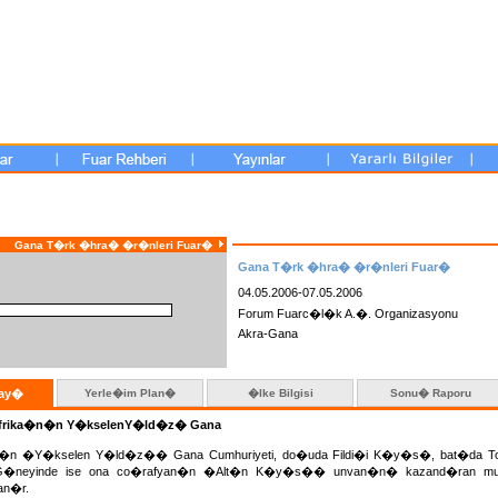
Gana T�rk �hra� �r�nleri Fuar�
Gana T�rk �hra� �r�nleri Fuar�
04.05.2006-07.05.2006
Forum Fuarc�l�k A.�. Organizasyonu
Akra-Gana
tay�
Yerle�im Plan�
�lke Bilgisi
Sonu� Raporu
Afrika�n�n Y�kselenY�ld�z� Gana
'n�n �Y�kselen Y�ld�z�� Gana Cumhuriyeti, do�uda Fildi�i K�y�s�, bat�da Togo
G�neyinde ise ona co�rafyan�n �Alt�n K�y�s�� unvan�n� kazand�ran muht
an�r.