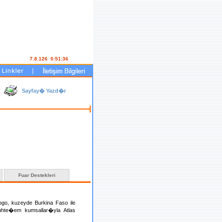
7.8.126 0:51:36
Sayfay� Yazd�r
Fuar Destekleri
, kuzeyde Burkina Faso ile
e�em kumsallar�yla Atlas