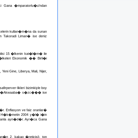
i Gana �mparatorlu�u'ndan
lkelerin kullan�m�na da sunan
 Takoradi Liman� ise deniz
lisi 15 �lkenin kat�l�m� ile
lkeleri Ekonomik �� Birli�i
ni Gine, Liberya, Mali, Nijer,
rperver-likleri bizimkiyle boy
d�r. �Akwaaba� s�zc��� ise
. Enflasyon ve faiz oranlar�
r. H�k�metin 2004 y�l� i�in
oranla ayn�d�r. Ayr�ca Gana
n�n 2. kakao �reticisi), ton