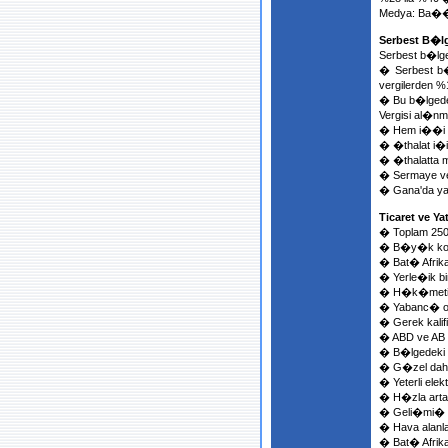
Medya: Ba��m
Serbest B�
Serbest b�lg
� Serbest b�
vergilerden %
� Bu b�lgede 
Vergisi al�n
� Hem i��i h
� �thalat i�i
� �thalatta
� Sermaye ve
� Gana'da yap
Ticaret ve 
� Toplam 250 
� B�y�k konu
� Bat� Afrika 
� Yerle�ik bi
� H�k�metin
� Yabanc� ort
� Gerek kali
� ABD ve AB �l
� B�lgedeki 
� G�zel dahil
� Yeterli elekt
� H�zla artan
� Geli�mi� 
� Hava alanl
� Bat� Afrika