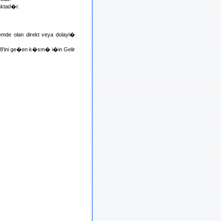
aktad�r.
mde olan direkt veya dolayl�
 %8'ini ge�en k�sm� i�in Gelir