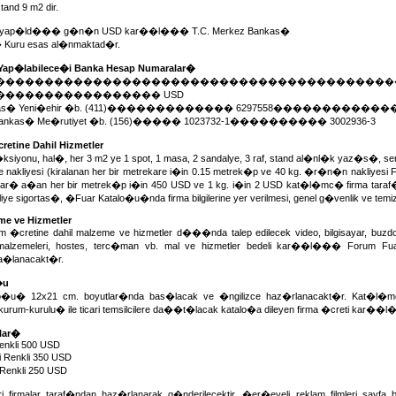
nd 9 m2 dir.
, yap�ld��� g�n�n USD kar��l��� T.C. Merkez Bankas�
� Kuru esas al�nmaktad�r.
Yap�labilece�i Banka Hesap Numaralar�
������������������������������������������
������������������ USD
ankas� Yeni�ehir �b. (411)������������� 6297558�������������
 Bankas� Me�rutiyet �b. (156)����� 1023732-1���������� 3002936-3
etine Dahil Hizmetler
ksiyonu, hal�, her 3 m2 ye 1 spot, 1 masa, 2 sandalye, 3 raf, stand al�nl�k yaz�s�, s
nakliyesi (kiralanan her bir metrekare i�in 0.15 metrek�p ve 40 kg. �r�n�n nakliyesi F
r� a�an her bir metrek�p i�in 450 USD ve 1 kg. i�in 2 USD kat�l�mc� firma tara
liye sigortas�, �Fuar Katalo�u�nda firma bilgilerine yer verilmesi, genel g�venlik ve temizl
me ve Hizmetler
 �cretine dahil malzeme ve hizmetler d���nda talep edilecek video, bilgisayar, buzd
malzemeleri, hostes, terc�man vb. mal ve hizmetler bedeli kar��l��� Forum Fu
a�lanacakt�r.
�u
o�u� 12x21 cm. boyutlar�nda bas�lacak ve �ngilizce haz�rlanacakt�r. Kat�l�mc�
ili kurum-kurulu� ile ticari temsilcilere da��t�lacak katalo�a dileyen firma �creti kar��
lar�
enkli 500 USD
 Renkli 350 USD
Renkli 250 USD
eri firmalar taraf�ndan haz�rlanarak g�nderilecektir. �er�eveli reklam filmleri say