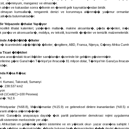
it, al�minyum, manganez ve elmast�r.
 alt�n ve kakaodan sonra �lkenin en �nemli gelir kaynaklar�ndan biridir.
 olmayan kumsallar�, rengarenk denizi ve korunmaya al�nm�� ya�mur ormanlar� 
katk�da bulunmaktad�r.
ir Yelpazede �thalat Yap�yor
elikli ithalat kalemleri; yat�r�m mallar�, makine aksamlar�, g�da �r�nleri, in�
k par�a ve aksesuarlar�, mobilya, ev tekstili, kozmetik �r�nler ve temizlik malzemeleridir.
inde A��rl�kl� �lkeler
ticaretindeki a��rl�kl� �lkeler; �ngiltere, ABD, Fransa, Nijerya, G�ney Afrika Cumhur
 Ticari �li�kileri
na aras�ndaki ticari ili�kiler san�lan�n �zerinde bir geli�im g�stermi�tir.
ilerine g�re Gana'n�n T�rkiye'ye ihracat� 81 milyon dolar, T�rkiye'nin Gana'ya ihracat
ard�r.
nda K�sa K�sa:
a
ri: Kumasi, Takoradi, Sumanyi
 238.537 km2
lyon
Cedi (1Cedi(C)=100 Pesewa)
n�: %2.6
Hristiyanlar (%68.8), M�sl�manlar (%15.9) ve geleneksel dinlere inananlardan (%
garanti alt�na al�nm��t�r.
mi: Gana�da anayasaya dayal� �ok partili parlamenter demokrasi rejimi uygulanm
 sisteminin merkezinde yer al�r.
ik Afrika'daki en geli�mi� e�itim sistemine ve en y�ksek okur- yazar oran�na sahipt
�n� e�itime ay�rmaktad�r. �lkede bulunan be� �niversiteden ��� devlet �niversites