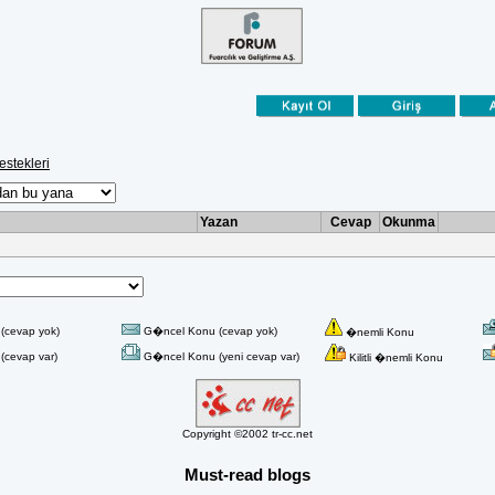
stekleri
Yazan
Cevap
Okunma
cevap yok)
G�ncel Konu (cevap yok)
�nemli Konu
cevap var)
G�ncel Konu (yeni cevap var)
Kilitli �nemli Konu
Copyright ©2002 tr-cc.net
Must-read blogs