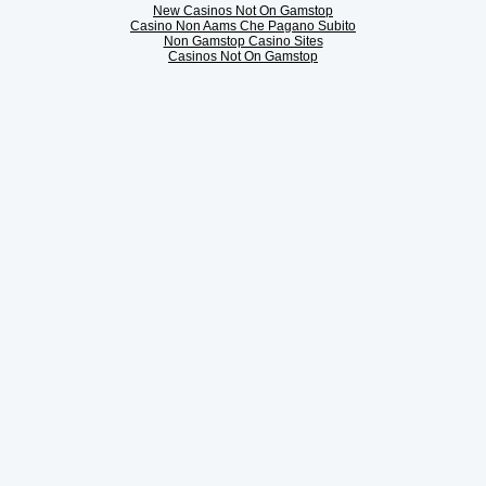
New Casinos Not On Gamstop
Casino Non Aams Che Pagano Subito
Non Gamstop Casino Sites
Casinos Not On Gamstop