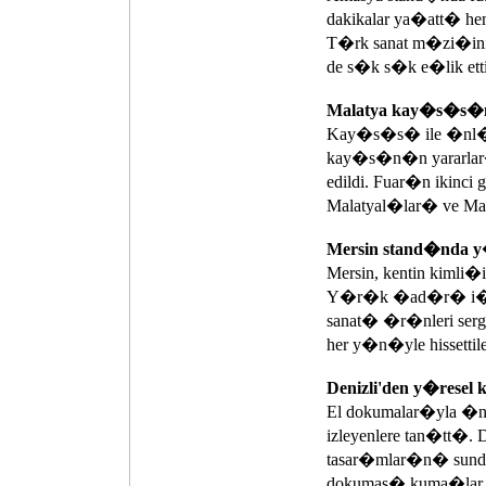
dakikalar ya�att� he
T�rk sanat m�zi�inin 
de s�k s�k e�lik etti
Malatya kay�s�s�
Kay�s�s� ile �nl� M
kay�s�n�n yararlar�
edildi. Fuar�n ikinc
Malatyal�lar� ve Mala
Mersin stand�nd
Mersin, kentin kiml
Y�r�k �ad�r� i�inde 
sanat� �r�nleri ser
her y�n�yle hissettile
Denizli'den y�resel k
El dokumalar�yla �n
izleyenlere tan�tt�. 
tasar�mlar�n� sunduk
dokumas� kuma�lar ��