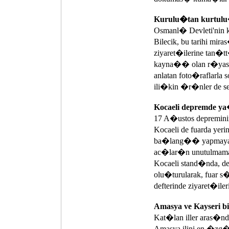
Kurulu�tan kurtulu
Osmanl� Devleti'nin 
Bilecik, bu tarihi mir
ziyaret�ilerine tan�
kayna�� olan r�yas�y
anlatan foto�raflarla 
ili�kin �r�nler de se
Kocaeli depremde y
17 A�ustos depremin
Kocaeli de fuarda ye
ba�lang�� yapmaya �a
ac�lar�n unutulmama
Kocaeli stand�nda,
olu�turularak, fua
defterinde ziyaret�i
Amasya ve Kayseri b
Kat�lan iller aras�nda
Amasya ilini en �zg