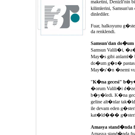
maketini, Denizli'ni
kilimlerini, Samsun'
dinlediler.
Fuar, halkoyunu g�steri
da renklendi.
Samsun'dan do�um
Samsun Valili�i, �a
May�s gibi anlaml�
do�um g�n� pastas� 
May�s'�n �nemi vu
"
K�na gecesi" b�y
�orum Valili�i d�zenl
b�y�ledi. K�na gec
geline alt�nlar tak
ile devam eden g�steri 
kat�ld��� g�steriyi F
Amasya stand�nda 
Amasya stand�nda fuar