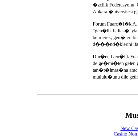
�zcilik Federasyonu,
Ankara �niversitesi 
Forum Fuarc�l�k A
"gen�lik haftas�"yl
belirterek, gen�leri 
d���nd�klerini ifad
Din�er, Gen�lik Fua
de ge�mi�ten gelen g
tan�t�lmas�na arac�
mutlulu�unu dile getir
Mus
New Cas
Casino Non