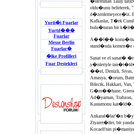
�stemihan Talay tar
oldu�unu belirterek,
d�zenlemeyece�iz. Bu
Kafkaslar, T�rk Cumhu
Yurti�i Fuarlar
bulu�turan bir k�lt�r
Yurtd���
Fuarlar
A��l�� konu�mas� so
Messe Berlin
stand�nda kemen�e d
Fuarlar�
�lke Profilleri
Sanat ve el sanat� �r
Fuar Destekleri
y�nleriyle tan�t�ld
��el, Denizli, Sivas,
Amasya, �orum, Batm
Bilecik, Hakkari, Van
G�m��hane, Giresun,
Ad�yaman, Trabzon, Ne
Kastamonu kat�ld�.
Ankaral�lar'�n b�y�
Ziyaret�iler, bir 
Kocaeli'nin pi�maniyes