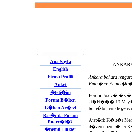
Ana Sayfa
ANKAR
English
Firma Profili
Ankara bahara rengare
Fuar� ve Panay�r�"
Anket
�leti�im
Forum Fuarc�l�k'�n d�
Forum B�lten
at�ld��� 19 May�s g
B�lten Ar�ivi
bulu�tu hem de gelece
Bas�nda Forum
Atat�rk K�lt�r Merk
Fuarc�l�k
d�zenlenen "�lle
�nemli Linkler