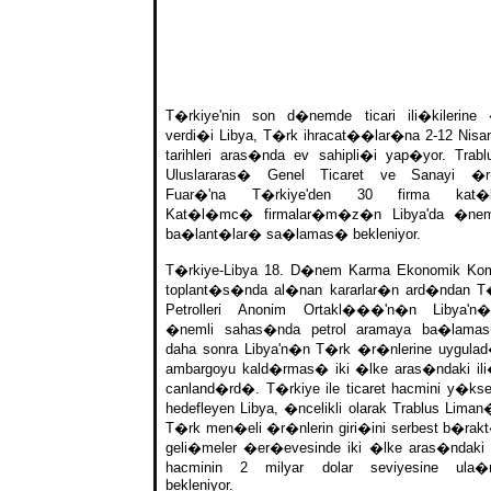
T�rkiye'nin son d�nemde ticari ili�kilerin
verdi�i Libya, T�rk ihracat��lar�na 2-12 Nisa
tarihleri aras�nda ev sahipli�i yap�yor. Trabl
Uluslararas� Genel Ticaret ve Sanayi �r�
Fuar�'na T�rkiye'den 30 firma kat�l
Kat�l�mc� firmalar�m�z�n Libya'da �nem
ba�lant�lar� sa�lamas� bekleniyor.
T�rkiye-Libya 18. D�nem Karma Ekonomik Ko
toplant�s�nda al�nan kararlar�n ard�ndan T
Petrolleri Anonim Ortakl���'n�n Libya'n�
�nemli sahas�nda petrol aramaya ba�lama
daha sonra Libya'n�n T�rk �r�nlerine uygu
ambargoyu kald�rmas� iki �lke aras�ndaki ili�
canland�rd�. T�rkiye ile ticaret hacmini y�kse
hedefleyen Libya, �ncelikli olarak Trablus Liman
T�rk men�eli �r�nlerin giri�ini serbest b�rak
geli�meler �er�evesinde iki �lke aras�ndaki t
hacminin 2 milyar dolar seviyesine ula
bekleniyor.