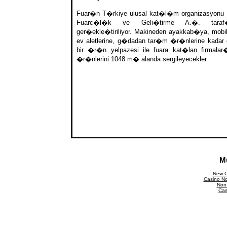
Fuar�n T�rkiye ulusal kat�l�m organizasyonu
Fuarc�l�k ve Geli�tirme A.�. taraf
ger�ekle�tiriliyor. Makineden ayakkab�ya, mobi
ev aletlerine, g�dadan tar�m �r�nlerine kadar
bir �r�n yelpazesi ile fuara kat�lan firmal
�r�nlerini 1048 m� alanda sergileyecekler.
M
New C
Casino N
Non
Cas