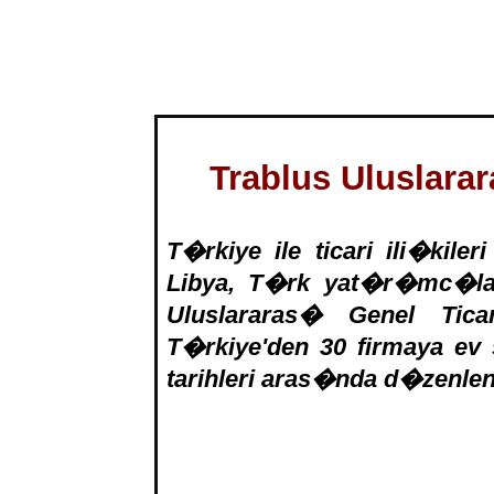
Trablus Uluslar
T�rkiye ile ticari ili�kil
Libya, T�rk yat�r�mc�lar
Uluslararas� Genel Tic
T�rkiye'den 30 firmaya ev 
tarihleri aras�nda d�zenlen