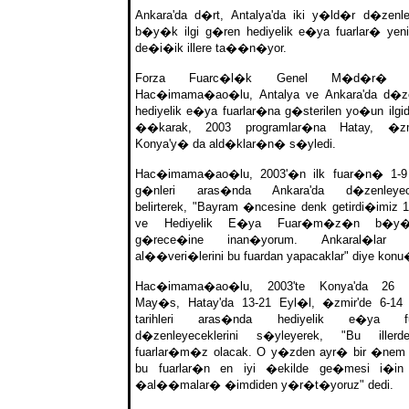
Ankara'da d�rt, Antalya'da iki y�ld�r d�zenl
b�y�k ilgi g�ren hediyelik e�ya fuarlar� yen
de�i�ik illere ta��n�yor.
Forza Fuarc�l�k Genel M�d�r� M
Hac�imama�ao�lu, Antalya ve Ankara'da d�z
hediyelik e�ya fuarlar�na g�sterilen yo�un ilgi
��karak, 2003 programlar�na Hatay, �z
Konya'y� da ald�klar�n� s�yledi.
Hac�imama�ao�lu, 2003'�n ilk fuar�n� 1-9
g�nleri aras�nda Ankara'da d�zenleyecek
belirterek, "Bayram �ncesine denk getirdi�imiz 
ve Hediyelik E�ya Fuar�m�z�n b�y�k
g�rece�ine inan�yorum. Ankaral�lar 
al��veri�lerini bu fuardan yapacaklar" diye konu
Hac�imama�ao�lu, 2003'te Konya'da 26 N
May�s, Hatay'da 13-21 Eyl�l, �zmir'de 6-14
tarihleri aras�nda hediyelik e�ya fu
d�zenleyeceklerini s�yleyerek, "Bu illerd
fuarlar�m�z olacak. O y�zden ayr� bir �nem v
bu fuarlar�n en iyi �ekilde ge�mesi i�in 
�al��malar� �imdiden y�r�t�yoruz" dedi.