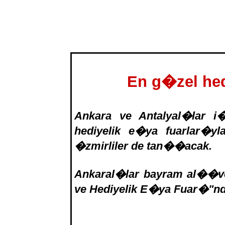
En g�zel hed
Ankara ve Antalyal�lar i
hediyelik e�ya fuarlar�y
�zmirliler de tan��acak.
Ankaral�lar bayram al��ver
ve Hediyelik E�ya Fuar�"nd