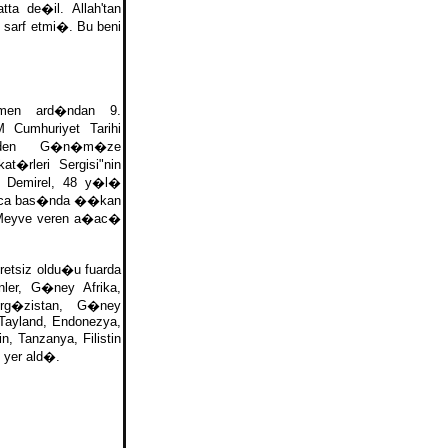
ta de�il. Allah'tan
 sarf etmi�. Bu beni
en ard�ndan 9.
Cumhuriyet Tarihi
3'den G�n�m�ze
t�rleri Sergisi"nin
Demirel, 48 y�l�
ca bas�nda ��kan
, "Meyve veren a�ac�
cretsiz oldu�u fuarda
ler, G�ney Afrika,
rg�zistan, G�ney
 Tayland, Endonezya,
n, Tanzanya, Filistin
yer ald�.