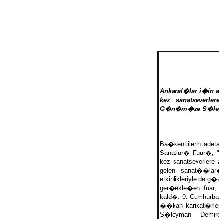
Ankaral�lar i�in a
kez sanatseverle
G�n�m�ze S�leyman
Ba�kentlilerin adet
Sanatlar� Fuar�, "
kez sanatseverler
gelen sanat��la
etkinlikleriyle de g
ger�ekle�en fuar,
kald�. 9. Cumhurb
��kan karikat�rle
S�leyman Demirel