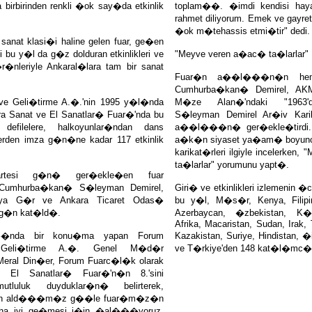
rbirinden renkli �ok say�da etkinlik
toplam��. �imdi kendisi hayat
rahmet diliyorum. Emek ve gayret
�ok m�tehassis etmi�tir" dedi.
 sanat klasi�i haline gelen fuar, ge�en
 bu y�l da g�z dolduran etkinlikleri ve
"Meyve veren a�ac� ta�larlar"
r�nleriyle Ankaral�lara tam bir sanat
Fuar�n a��l���n�n hem
Cumhurba�kan� Demirel, AKM 
e Geli�tirme A.�.'nin 1995 y�l�nda
M�ze Alan�'ndaki "196
 Sanat ve El Sanatlar� Fuar�'nda bu
S�leyman Demirel Ar�iv Karika
 defilelere, halkoyunlar�ndan dans
a��l���n� ger�ekle�tirdi. 
ilerden imza g�n�ne kadar 117 etkinlik
a�k�n siyaset ya�am� boyun
karikat�rleri ilgiyle incelerken
ta�larlar" yorumunu yapt�.
tesi g�n� ger�ekle�en fuar
umhurba�kan� S�leyman Demirel,
Giri� ve etkinlikleri izlemenin �
ahya G�r ve Ankara Ticaret Odas�
bu y�l, M�s�r, Kenya, Filipin
g�n kat�ld�.
Azerbaycan, �zbekistan, K�
Afrika, Macaristan, Sudan, Irak,
�nda bir konu�ma yapan Forum
Kazakistan, Suriye, Hindistan, �i
Geli�tirme A.�. Genel M�d�r
ve T�rkiye'den 148 kat�l�mc� 
ral Din�er, Forum Fuarc�l�k olarak
 El Sanatlar� Fuar�'n�n 8.'sini
utluluk duyduklar�n� belirterek,
dan ald���m�z g��le fuar�m�z�n
ha iyi ge�mesi i�in �al���yoruz.