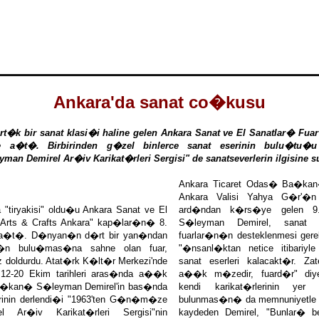
Ankara'da sanat co�kusu
rt�k bir sanat klasi�i haline gelen Ankara Sanat ve El Sanatlar� F
re a�t�. Birbirinden g�zel binlerce sanat eserinin bulu�tu�u 
 Demirel Ar�iv Karikat�rleri Sergisi" de sanatseverlerin ilgisine s
Ankara Ticaret Odas� Ba�ka
Ankara Valisi Yahya G�r'�
a "tiryakisi" oldu�u Ankara Sanat ve El
ard�ndan k�rs�ye gelen 9
Arts & Crafts Ankara" kap�lar�n� 8.
S�leyman Demirel, sanat 
e a�t�. D�nyan�n d�rt bir yan�ndan
fuarlar�n�n desteklenmesi gerek
r�n bulu�mas�na sahne olan fuar,
"�nsanl�ktan netice itibariyl
�z doldurdu. Atat�rk K�lt�r Merkezi'nde
sanat eserleri kalacakt�r. Za
 12-20 Ekim tarihleri aras�nda a��k
a��k m�zedir, fuard�r" diy
a�kan� S�leyman Demirel'in bas�nda
kendi karikat�rlerinin yer
rinin derlendi�i "1963'ten G�n�m�ze
bulunmas�n� da memnuniyet
 Ar�iv Karikat�rleri Sergisi"nin
kaydeden Demirel, "Bunlar� 