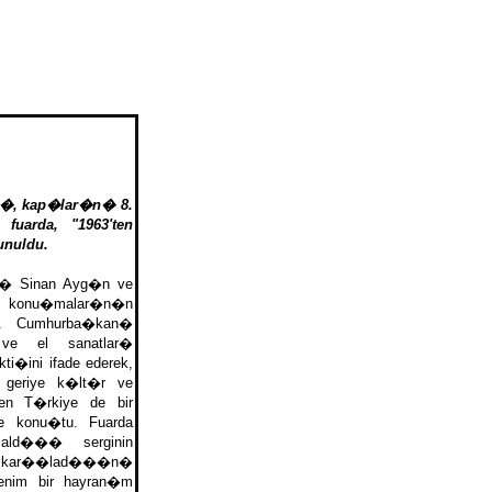
uar�, kap�lar�n� 8.
fuarda, "1963'ten
unuldu.
n� Sinan Ayg�n ve
n konu�malar�n�n
. Cumhurba�kan�
ve el sanatlar�
ti�ini ifade ederek,
e geriye k�lt�r ve
ten T�rkiye de bir
e konu�tu. Fuarda
 ald��� serginin
le kar��lad���n�
benim bir hayran�m