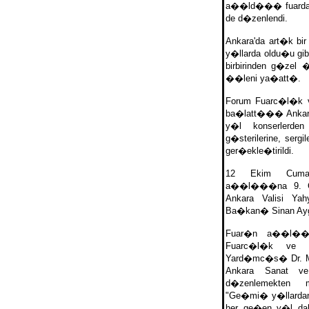
a��ld��� fuarda bi
de d�zenlendi.
Ankara'da art�k bir
y�llarda oldu�u gibi
birbirinden g�zel �
��leni ya�att�.
Forum Fuarc�l�k v
ba�latt��� Ankara
y�l konserlerden
g�sterilerine, serg
ger�ekle�tirildi.
12 Ekim Cumar
a��l���na 9. C
Ankara Valisi Y
Ba�kan� Sinan Ay
Fuar�n a��l��
Fuarc�l�k ve 
Yard�mc�s� Dr. Me
Ankara Sanat ve
d�zenlemekten m
"Ge�mi� y�llar
her ge�en y�l da