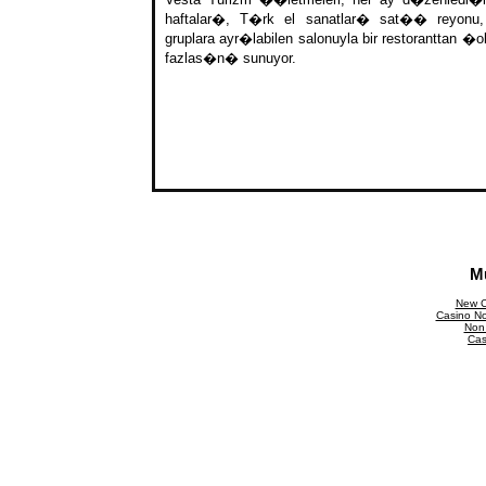
haftalar�, T�rk el sanatlar� sat�� reyonu
gruplara ayr�labilen salonuyla bir restoranttan �
fazlas�n� sunuyor.
M
New C
Casino N
Non
Cas