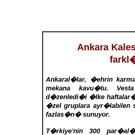
Ankara Kalesi
farkl
Ankaral�lar, �ehrin kar
mekana kavu�tu. Vesta
d�zenledi�i �lke haftalar
�zel gruplara ayr�labilen 
fazlas�n� sunuyor.
T�rkiye'nin 300 par�a