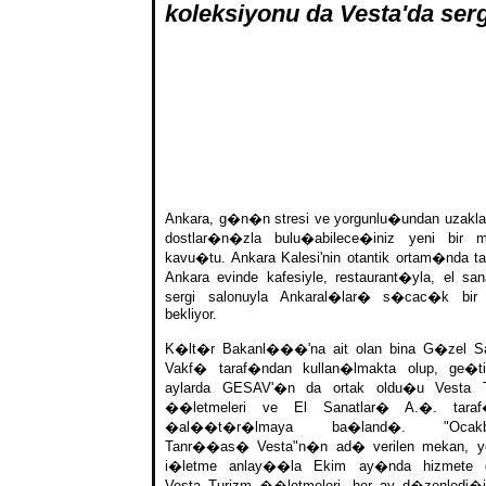
koleksiyonu da Vesta'da serg
Ankara, g�n�n stresi ve yorgunlu�undan uzak
dostlar�n�zla bulu�abilece�iniz yeni bir 
kavu�tu. Ankara Kalesi'nin otantik ortam�nda tar
Ankara evinde kafesiyle, restaurant�yla, el san
sergi salonuyla Ankaral�lar� s�cac�k bir
bekliyor.
K�lt�r Bakanl���'na ait olan bina G�zel Sa
Vakf� taraf�ndan kullan�lmakta olup, ge�t
aylarda GESAV'�n da ortak oldu�u Vesta T
��letmeleri ve El Sanatlar� A.�. taraf
�al��t�r�lmaya ba�land�. "Ocak
Tanr��as� Vesta"n�n ad� verilen mekan, ye
i�letme anlay��la Ekim ay�nda hizmete g
Vesta Turizm ��letmeleri, her ay d�zenledi�