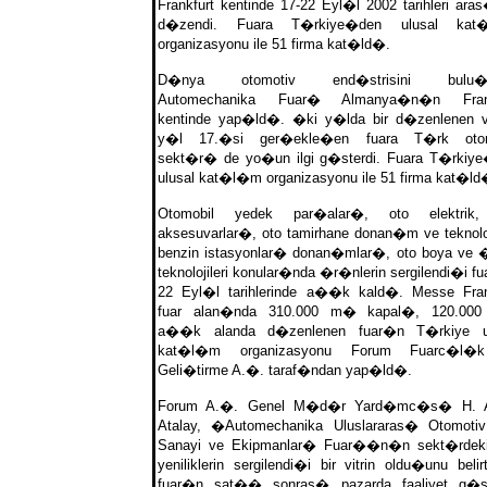
Frankfurt kentinde 17-22 Eyl�l 2002 tarihleri ara
d�zendi. Fuara T�rkiye�den ulusal kat
organizasyonu ile 51 firma kat�ld�.
D�nya otomotiv end�strisini bulu�t
Automechanika Fuar� Almanya�n�n Frank
kentinde yap�ld�. �ki y�lda bir d�zenlenen 
y�l 17.�si ger�ekle�en fuara T�rk otom
sekt�r� de yo�un ilgi g�sterdi. Fuara T�rkiy
ulusal kat�l�m organizasyonu ile 51 firma kat�ld
Otomobil yedek par�alar�, oto elektrik,
aksesuvarlar�, oto tamirhane donan�m ve teknoloji
benzin istasyonlar� donan�mlar�, oto boya ve 
teknolojileri konular�nda �r�nlerin sergilendi�i fu
22 Eyl�l tarihlerinde a��k kald�. Messe Fran
fuar alan�nda 310.000 m� kapal�, 120.00
a��k alanda d�zenlenen fuar�n T�rkiye ul
kat�l�m organizasyonu Forum Fuarc�l�
Geli�tirme A.�. taraf�ndan yap�ld�.
Forum A.�. Genel M�d�r Yard�mc�s� H. 
Atalay, �Automechanika Uluslararas� Otomoti
Sanayi ve Ekipmanlar� Fuar��n�n sekt�rdek
yeniliklerin sergilendi�i bir vitrin oldu�unu belir
fuar�n sat�� sonras� pazarda faaliyet g�s