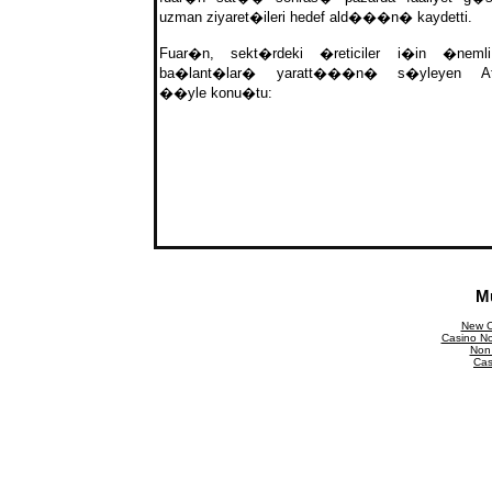
uzman ziyaret�ileri hedef ald���n� kaydetti.
Fuar�n, sekt�rdeki �reticiler i�in �neml
ba�lant�lar� yaratt���n� s�yleyen Ata
��yle konu�tu:
M
New C
Casino N
Non
Cas