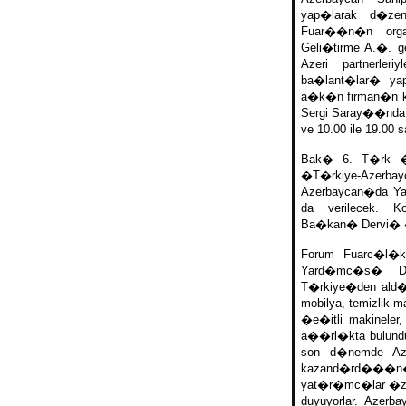
yap�larak d�ze
Fuar��n�n orga
Geli�tirme A.�. 
Azeri partnerle
ba�lant�lar� ya
a�k�n firman�n ka
Sergi Saray��nda
ve 10.00 ile 19.00
Bak� 6. T�rk �
�T�rkiye-Azer
Azerbaycan�da Ya
da verilecek. K
Ba�kan� Dervi� �zt
Forum Fuarc�l�k
Yard�mc�s� Dr
T�rkiye�den ald�
mobilya, temizlik 
�e�itli makineler
a��rl�kta bulun
son d�nemde Az
kazand�rd���
yat�r�mc�lar �zel
duyuyorlar. Azer