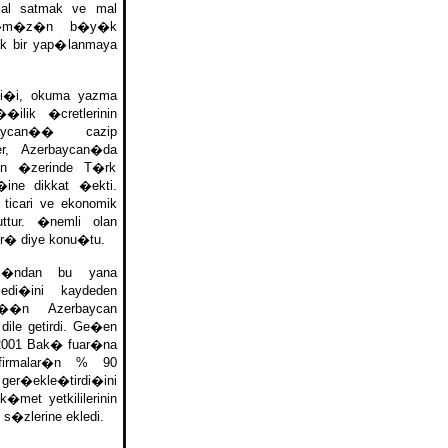
al satmak ve mal
ar�m�z�n b�y�k
k bir yap�lanmaya
li�i, okuma yazma
ilik �cretlerinin
ycan�� cazip
, Azerbaycan�da
n �zerinde T�rk
�ine dikkat �ekti.
icari ve ekonomik
ttur. �nemli olan
�r� diye konu�tu.
l�ndan bu yana
edi�ini kaydeden
��n Azerbaycan
ile getirdi. Ge�en
2001 Bak� fuar�na
irmalar�n % 90
r�ekle�tirdi�ini
�met yetkililerinin
 s�zlerine ekledi.