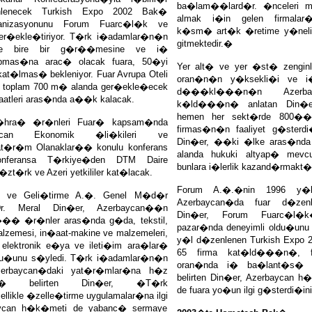
ba�lam��lard�r. �nceleri m
nlenecek Turkish Expo 2002 Bak�
almak i�in gelen firmal
nizasyonunu Forum Fuarc�l�k ve
k�sm� art�k �retime y�neli
ger�ekle�tiriyor. T�rk i�adamlar�n�n
gitmektedir.�
riyle bire bir g�r��mesine ve i�
pmas�na arac� olacak fuara, 50�yi
Yer alt� ve yer �st� zengin
t�lmas� bekleniyor. Fuar Avrupa Oteli
oran�n�n y�ksekli�i ve i��
 toplam 700 m� alanda ger�ekle�ecek
d���kl���n�n Azerba
 saatleri aras�nda a��k kalacak.
k�ld���n� anlatan Din�er
hemen her sekt�rde 800��
hra� �r�nleri Fuar� kapsam�nda
firmas�n�n faaliyet g�sterdi
baycan Ekonomik �li�kileri ve
Din�er, ��ki �lke aras�nda t
t�r�m Olanaklar�� konulu konferans
alanda hukuki altyap� mevcu
onferansa T�rkiye�den DTM Daire
bunlara i�lerlik kazand�rmakt
�rk ve Azeri yetkililer kat�lacak.
Forum A.�.�nin 1996 y�
 ve Geli�tirme A.�. Genel M�d�r
Azerbaycan�da fuar d�zenl
. Meral Din�er, Azerbaycan��n
Din�er, Forum Fuarc�l�k
�� �r�nler aras�nda g�da, tekstil,
pazar�nda deneyimli oldu�unu d
malzemesi, in�aat-makine ve malzemeleri,
y�l d�zenlenen Turkish Expo 
, elektronik e�ya ve ileti�im ara�lar�
65 firma kat�ld���n�, f
du�unu s�yledi. T�rk i�adamlar�n�n
oran�nda i� ba�lant�s� ge
erbaycan�daki yat�r�mlar�na h�z
belirten Din�er, Azerbaycan h�k
n� belirten Din�er, �T�rk
de fuara yo�un ilgi g�sterdi�ini
likle �zelle�tirme uygulamalar�na ilgi
baycan h�k�meti de yabanc� sermaye