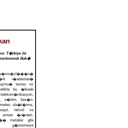
kan
r. T�rkiye ile
�zenlenecek Bak�
ms�zl���n�
�rk i�adamlar�
duymu� temas ve
ellikle bu �lkede
 telekom�nikasyon,
, e�itim, bas�n-
meleri, ula�t�rma,
yii, tekstil ve
 orman �r�nleri,
� metaller gibi
t g�stermeye