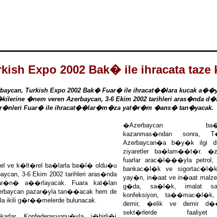
rkish Expo 2002 Bak� ile ihracata taze 
aycan, Turkish Expo 2002 Bak� Fuar� ile ihracat��lara kucak a��yo
�kilerine �nem veren Azerbaycan, 3-6 Ekim 2002 tarihleri aras�nda d
r�nleri Fuar� ile ihracat��lar�m�za yat�r�m �ans� tan�yacak.
�Azerbaycan ba��
kazanmas�ndan sonra, T
Azerbaycan�a b�y�k ilgi 
ziyaretler ba�lam��t�r. �z
fuarlar arac�l���yla petrol,
sel ve k�lt�rel ba�larla ba�l� oldu�u
bankac�l�k ve sigortac�l�k
ycan, 3-6 Ekim 2002 tarihleri aras�nda
yay�n, in�aat ve in�aat malze
ar�n� a��rlayacak. Fuara kat�lan
g�da, sa�l�k, imalat sana
zerbaycan pazar�yla tan��acak hem de
konfeksiyon, ta��mac�l�k,
a ikili g�r��melerde bulunacak.
demir, �elik ve demir d��
sekt�rlerde faaliye
karlar Konfederasyonu�yla i�birli�i