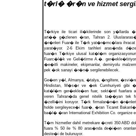
t�rl� �r�n ve hizmet sergil
T�rkiye ile ticari ili�kilerinde son y�llarda �
art�� g�zlenen �ran, Tahran 2. Uluslararas
�r�nleri Fuar� ile T�rk yat�r�mc�lara ihracat
yarat�yor. 2-6 Ekim tarihleri aras�nda d�ze
fuar�n T�rkiye ulusal kat�l�m organizasyonu
Fuarc�l�k ve Geli�tirme A.�. ger�ekle�tiriyor
�e�itli makineler, ekipmanlar, demiryolu malzeme
pek �ok sanayi �r�n� sergilenebilecek.
Ge�en y�l, Almanya, �talya, �ngiltere, �svi�r
Hindistan, M�s�r ve �ek Cumhuriyeti gibi �l
kat�l�m ger�ekle�en fuar, sekt�rel fuarlara
veren Tahran�da genel nitelik ta��yan tek f
�zelli�ini koruyor. T�rk firmalar�n�n �r�nler
holde sergileyece�i fuar�, �ran Ticaret Baka
ba�l� �ran International Exhibition Co. organize e
T�m hizmetler dahil metrekare �creti 350 ABD do
fuara % 50 ile % 80 aras�nda de�i�en oranlard
deste�i de bulunuyor.