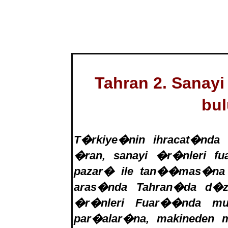
Tahran 2. Sanay
bu
T�rkiye�nin ihracat�nda �
�ran, sanayi �r�nleri f
pazar� ile tan��mas�na ol
aras�nda Tahran�da d�ze
�r�nleri Fuar��nda mut
par�alar�na, makineden m�