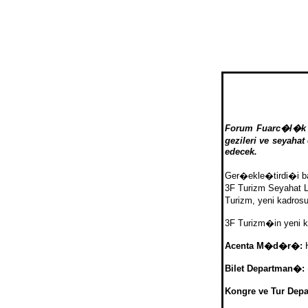
Forum Fuarc�l�k v
gezileri ve seyah
edecek.
Ger�ekle�tirdi�i b
3F Turizm Seyahat 
Turizm, yeni kadros
3F Turizm�in yeni k
Acenta M�d�r�:
Bilet Departman�:
Kongre ve Tur Dep