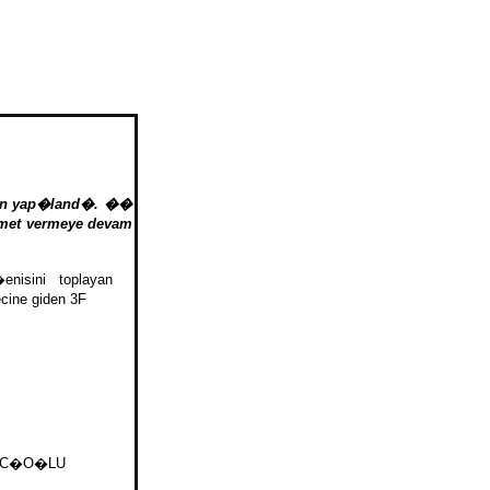
iden yap�land�. ��
zmet vermeye devam
enisini toplayan
cine giden 3F
ERC�O�LU