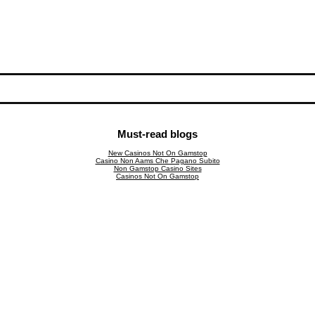
Must-read blogs
New Casinos Not On Gamstop
Casino Non Aams Che Pagano Subito
Non Gamstop Casino Sites
Casinos Not On Gamstop