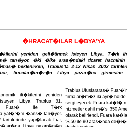
�HRACAT�ILAR L�BYA'YA
i�kilerini yeniden geli�tirmek isteyen Libya, T�rk 
 tan�yor. �ki �lke aras�ndaki ticaret hacminin 
�mas� beklenirken, Trablus'ta 2-12 Nisan 2002 tarihle
 fuar, firmalar�m�z�n Libya pazar�na girmesine
Trablus Uluslararas� Fuar�'
onomik ili�kilerini yeniden
firmalar�m�z iki ayr� holde
steyen Libya, Trablus 31.
sergileyecek. Fuara kat�l�m
as� Fuar� ile T�rk
hizmetler dahil m�'si 350 Am
na yat�r�m �ans� tan�yor.
olarak belirlendi. Fuara kat�la
 tarihlerinde yap�lacak fuar,
% 50 ile 80 aras�nda de�i�e
�lar�na Libya pazar�n�n
destek veriyor.