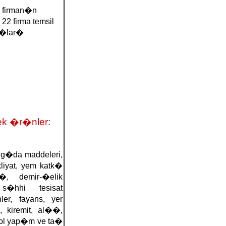
 firman�n
2 firma temsil
t�lar�
ek �r�nler:
 g�da maddeleri,
liyat, yem katk�
�, demir-�elik
�hhi tesisat
er, fayans, yer
 kiremit, al��,
yol yap�m ve ta�