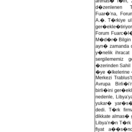
artmas� i�in, 2
d�zenlenen T
Fuar�'na, Foru
A.�. T�rkiye u
ger�ekle�tiriyor
Forum Fuarc�l�
M�d�r� Bilgin A
ayn� zamanda di
y�nelik ihracat
sergilememiz ge
�zerinden Sahil 
�ye �lkelerine
Merkezi Trablus't
Avrupa Birli�
birli�ini ger�ek
nedenle, Libya'
yukar� yar�s�
dedi. T�rk fir
dikkate almas� 
Libya'n�n T�rk 
fiyat a��s�nda