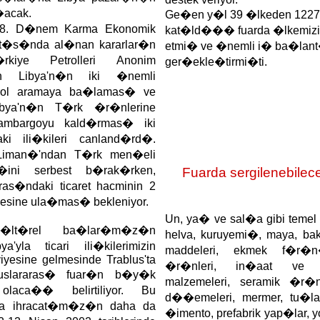
acak.
Ge�en y�l 39 �lkeden 1227
 18. D�nem Karma Ekonomik
kat�ld��� fuarda �lkemizi 2
nt�s�nda al�nan kararlar�n
etmi� ve �nemli i� ba�lan
kiye Petrolleri Anonim
ger�ekle�tirmi�ti.
n Libya'n�n iki �nemli
rol aramaya ba�lamas� ve
bya'n�n T�rk �r�nlerine
mbargoyu kald�rmas� iki
i ili�kileri canland�rd�.
 Liman�'ndan T�rk men�eli
i�ini serbest b�rak�rken,
Fuarda sergilenebilec
ras�ndaki ticaret hacminin 2
iyesine ula�mas� bekleniyor.
Un, ya� ve sal�a gibi temel
�lt�rel ba�lar�m�z�n
helva, kuruyemi�, maya, bak
'yla ticari ili�kilerimizin
maddeleri, ekmek f�r�n
iyesine gelmesinde Trablus'ta
�r�nleri, in�aat ve s
uslararas� fuar�n b�y�k
malzemeleri, seramik �r�nl
laca�� belirtiliyor. Bu
d��emeleri, mermer, tu�la,
'ya ihracat�m�z�n daha da
�imento, prefabrik yap�lar, 