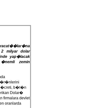
ihracat��lar�na
2 milyar dolar
rinde yap�lacak
 �nemli zemin
nda
 �r�nlerini
 �creti, b�t�n
erikan Dolar�
n firmalara devlet
n oranlarda