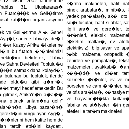
-12 Nisan 2002 tarihlerinde
k�rma makineleri, hafif nak
rablus 31. Uluslararas�
binek arabalar�, minib�s, 
m Fuarc�l�k ve Geli�tirme
yedek par�alar�, ak�, oto l
lusal kat�l�m organizasyonu
so�utucular, hafif silahlar, 
.
ilgili ara� ve gere�ler, t
k ve Geli�tirme A.�. Genel
�r�nleri, elektrik malzeme
yg�l, sadece Libya'ya de�il
t�ketim mallar�, ev aletler
�er Kuzey Afrika �lkelerine
elektriksiz), bilgisayar ve a
 i�in bu fuarda �r�nlerimizi
t�bbi malzeme, ortopedik 
rekti�ini belirterek, "Libya
zehirleri ve pompalar�, tekst
ve Sahra Devletleri Toplulu�u
malzemeleri, ayakkab�, �anta
 �r�n satmak daha kolayd�r.
k���d� ve di�er temizl
a bulunan bu topluluk, ileride
kozmetik �r�nler, ev ve m
i'nde oldu�u gibi g�mr�k
porselen ve cam �r�nler, hal
le�tirmeyi hedeflemektedir. Bu
ve ofis ara�lar�, k�rtasiye m
ya gitmek, Afrika'n�n a�a��
ve hayvanc�l�kta kullan�
na gitmek anlam�na gelir"
fabrika ve at�lyeler i�in ge
malar�n�n, Libya pazar�n�
aletler ile tar�m makineleri.
gerekti�ini vurgulayan Ayg�l,
�r�nlerini hem kalite hem de
n tercih etti�ini kaydetti.