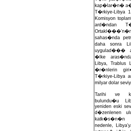
kap�lar�n� a�
T�rkiye-Libya
Komisyon topla
ard�ndan T�r
Ortakl���'n�
sahas�nda pet
daha sonra Li
uygulad��� a
�lke aras�ndak
Libya, Trablus
�r�nlerin gir
T�rkiye-Libya a
milyar dolar sev
Tarihi ve k
bulundu�u Libya
yeniden eski sev
d�zenlenen ul
katk�s�n�n o
nedenle, Libya