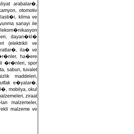
liyat arabalar�,
kamyon, otomotiv
asti�i, klima ve
savunma sanayi ile
elekom�nikasyon
leri, dayan�kl�
i (elektrikli ve
paratlar�, ila� ve
�r�nler, ha�ere
il �r�nleri, spor
, sabun, tuvalet
ik maddeleri,
utfak e�yalar�,
�, mobilya, okul
alzemeleri, ziraat
lan malzemeler,
rekli malzeme ve