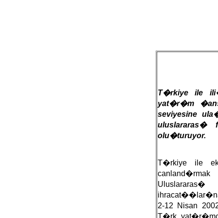
T�rkiye ile il
yat�r�m �ans�
seviyesine ula
uluslararas�
olu�turuyor.
T�rkiye ile ek
canland�rmak i
Uluslarar
ihracat��lar�
2-12 Nisan 2002
T�rk yat�r�mc