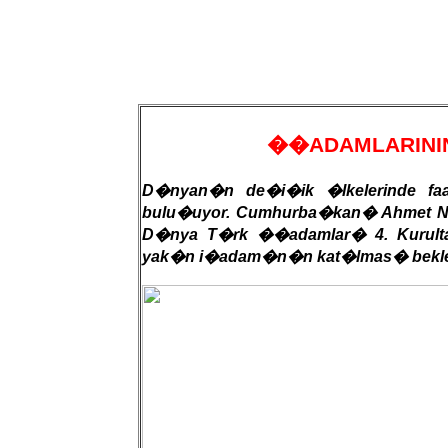
��ADAMLARINI
D�nyan�n de�i�ik �lkelerinde faa
bulu�uyor. Cumhurba�kan� Ahmet Nec
D�nya T�rk ��adamlar� 4. Kurulta
yak�n i�adam�n�n kat�lmas� bekle