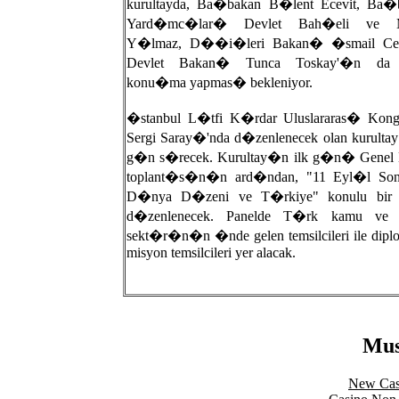
kurultayda, Ba�bakan B�lent Ecevit, Ba�
Yard�mc�lar� Devlet Bah�eli ve M
Y�lmaz, D��i�leri Bakan� �smail Ce
Devlet Bakan� Tunca Toskay'�n da b
konu�ma yapmas� bekleniyor.
�stanbul L�tfi K�rdar Uluslararas� Kong
Sergi Saray�'nda d�zenlenecek olan kurult
g�n s�recek. Kurultay�n ilk g�n� Genel 
toplant�s�n�n ard�ndan, "11 Eyl�l So
D�nya D�zeni ve T�rkiye" konulu bir 
d�zenlenecek. Panelde T�rk kamu ve
sekt�r�n�n �nde gelen temsilcileri ile dipl
misyon temsilcileri yer alacak.
Mus
New Cas