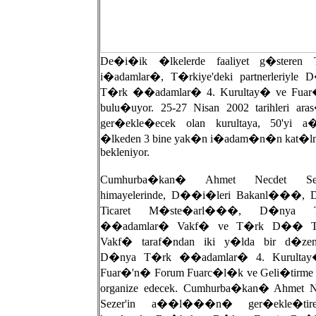
De�i�ik �lkelerde faaliyet g�steren
i�adamlar�, T�rkiye'deki partnerleriyle 
T�rk ��adamlar� 4. Kurultay� ve Fuar
bulu�uyor. 25-27 Nisan 2002 tarihleri ara
ger�ekle�ecek olan kurultaya, 50'yi 
�lkeden 3 bine yak�n i�adam�n�n kat�
bekleniyor.
Cumhurba�kan� Ahmet Necdet Seze
himayelerinde, D��i�leri Bakanl���
Ticaret M�ste�arl���, D�nya 
��adamlar� Vakf� ve T�rk D�� Tic
Vakf� taraf�ndan iki y�lda bir d�zen
D�nya T�rk ��adamlar� 4. Kurultay
Fuar�'n� Forum Fuarc�l�k ve Geli�tirme
organize edecek. Cumhurba�kan� Ahmet N
Sezer'in a��l���n� ger�ekle�tire