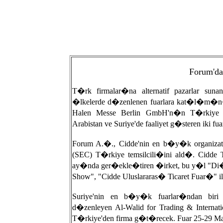
Forum'dan
T�rk firmalar�na alternatif pazarlar 
�lkelerde d�zenlenen fuarlara kat�l�m�n� 
Halen Messe Berlin GmbH'n�n T�rkiye 
Arabistan ve Suriye'de faaliyet g�steren iki 
Forum A.�., Cidde'nin en b�y�k organizat
(SEC) T�rkiye temsilcili�ini ald�. Cidd
ay�nda ger�ekle�tiren �irket, bu y�l "Di�
Show", "Cidde Uluslararas� Ticaret Fuar�" 
Suriye'nin en b�y�k fuarlar�ndan biri
d�zenleyen Al-Walid for Trading & Internati
T�rkiye'den firma g�t�recek. Fuar 25-29 Ma