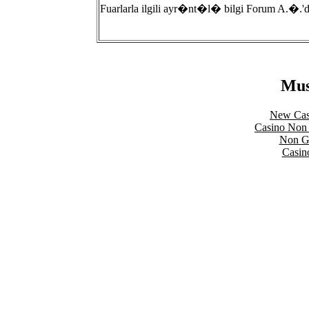
Fuarlarla ilgili ayr�nt�l� bilgi Forum A.�.'d
Mus
New Cas
Casino Non
Non Ga
Casin