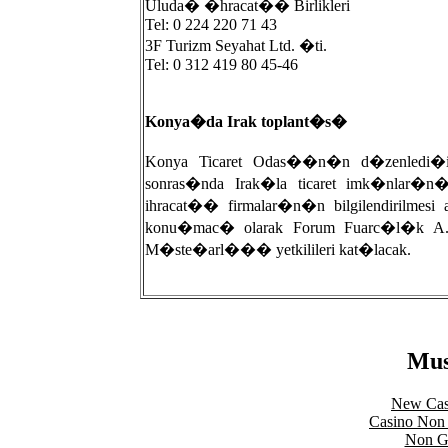
Uluda� �hracat�� Birlikleri
Tel: 0 224 220 71 43
3F Turizm Seyahat Ltd. �ti.
Tel: 0 312 419 80 45-46
Konya�da Irak toplant�s�
Konya Ticaret Odas��n�n d�zenledi�
sonras�nda Irak�la ticaret imk�nlar�n�
ihracat�� firmalar�n�n bilgilendirilmes
konu�mac� olarak Forum Fuarc�l�k A
M�ste�arl��� yetkilileri kat�lacak.
Mus
New Cas
Casino Non
Non Ga