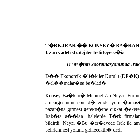
T�RK-IRAK �� KONSEY� BA�KAN
Uzun vadeli stratejiler belirleyece�iz
DTM�nin koordinasyonunda Irak�a 1
D�� Ekonomik �li�kiler Kurulu (DE�K) b
�al��malar�na ba�lad�.
Konsey Ba�kan� Mehmet Ali Neyzi, For
ambargosunun son d�nemde yumu�amas�
pazar�na girmesi gerekti�ine dikkat �
Irak�ta a��lan ihalelerde T�rk firmal
bildirdi. Neyzi �Bu �er�evede Irak ile am
belirlenmesi yoluna gidilecektir� dedi.