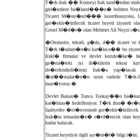
T�rk-Irak �� Konseyi Irak taraf�ndan muh
giri�imlere ba�land���n� belirten Neyzi, 
Ticaret M�ste�arl��� koordinasyonu, Ul
ger�ekle�tirilecek ticaret heyeti ziyar
Genel M�d�r� olan Mehmet Ali Neyzi s�
�Otomotiv, tekstil, g�da, d�� ticaret ve
T�rk i�adam�n�n kat�laca�� bu ziyaret
Irakl� firmalar ve devlet kurulu�lar�
ge�mi�teki iyi ili�kilerin tekrar
de�erlendirdi�imiz Irak�a yap�lac
�al��malar�n�n uzun vadede T�rk-Ir
inan�yoruz.�
Devlet Bakan� Tunca Toskay��n ba�kanl�
kat�lmas� hedefleniyor. T�rk ihra� �r�n
faaliyetler �er�evesinde ger�ekle�tirilece
Irak�ta temaslar�n� s�rd�recek olan he
kadar kalacak.
Ticaret heyetiyle ilgili ayr�nt�l� bilgi i�in;