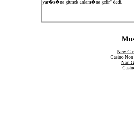
yar�s�na gitmek anlam�na gelir" dedi.
Mus
New Cas
Casino Non
Non Ga
Casin