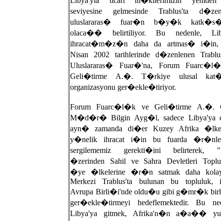
Libya'yla ticari ili�kilerimizin yeniden
seviyesine gelmesinde Trablus'ta d�zen
uluslararas� fuar�n b�y�k katk�s
olaca�� belirtiliyor. Bu nedenle, Lib
ihracat�m�z�n daha da artmas� i�in,
Nisan 2002 tarihlerinde d�zenlenen Trablu
Uluslararas� Fuar�'na, Forum Fuarc�l
Geli�tirme A.�. T�rkiye ulusal kat
organizasyonu ger�ekle�tiriyor.
Forum Fuarc�l�k ve Geli�tirme A.�. 
M�d�r� Bilgin Ayg�l, sadece Libya'ya 
ayn� zamanda di�er Kuzey Afrika �lkel
y�nelik ihracat i�in bu fuarda �r�nler
sergilememiz gerekti�ini belirterek, "
�zerinden Sahil ve Sahra Devletleri Topl
�ye �lkelerine �r�n satmak daha kola
Merkezi Trablus'ta bulunan bu topluluk, il
Avrupa Birli�i'nde oldu�u gibi g�mr�k birl
ger�ekle�tirmeyi hedeflemektedir. Bu ned
Libya'ya gitmek, Afrika'n�n a�a�� y