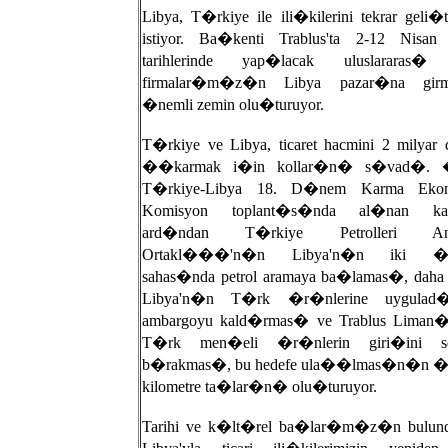
Libya, T�rkiye ile ili�kilerini tekrar geli�
istiyor. Ba�kenti Trablus'ta 2-12 Nisan
tarihlerinde yap�lacak uluslararas� 
firmalar�m�z�n Libya pazar�na girm
�nemli zemin olu�turuyor.
T�rkiye ve Libya, ticaret hacmini 2 milyar 
��karmak i�in kollar�n� s�vad�. �
T�rkiye-Libya 18. D�nem Karma Ekon
Komisyon toplant�s�nda al�nan kara
ard�ndan T�rkiye Petrolleri An
Ortakl���'n�n Libya'n�n iki �n
sahas�nda petrol aramaya ba�lamas�, daha 
Libya'n�n T�rk �r�nlerine uygula
ambargoyu kald�rmas� ve Trablus Liman�
T�rk men�eli �r�nlerin giri�ini se
b�rakmas�, bu hedefe ula��lmas�n�n �
kilometre ta�lar�n� olu�turuyor.
Tarihi ve k�lt�rel ba�lar�m�z�n bulu