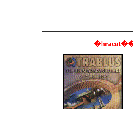
�hracat��l