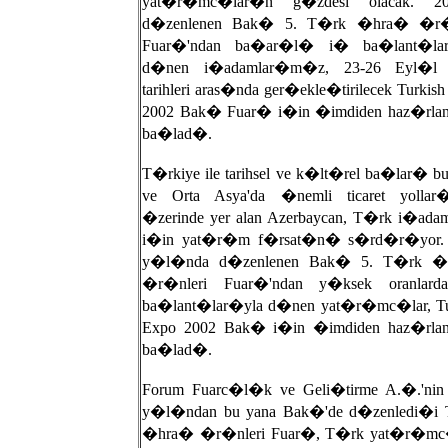
yat�r�mc�lar�n g�zdesi olacak. 200
d�zenlenen Bak� 5. T�rk �hra� �r�n
Fuar�'ndan ba�ar�l� i� ba�lant�lar
d�nen i�adamlar�m�z, 23-26 Eyl�l 
tarihleri aras�nda ger�ekle�tirilecek Turkis
2002 Bak� Fuar� i�in �imdiden haz�rla
ba�lad�.
T�rkiye ile tarihsel ve k�lt�rel ba�lar� b
ve Orta Asya'da �nemli ticaret yolla
�zerinde yer alan Azerbaycan, T�rk i�ada
i�in yat�r�m f�rsat�n� s�rd�r�yor.
y�l�nda d�zenlenen Bak� 5. T�rk �
�r�nleri Fuar�'ndan y�ksek oranlar
ba�lant�lar�yla d�nen yat�r�mc�lar, Tu
Expo 2002 Bak� i�in �imdiden haz�rla
ba�lad�.
Forum Fuarc�l�k ve Geli�tirme A.�.'nin
y�l�ndan bu yana Bak�'de d�zenledi�i
�hra� �r�nleri Fuar�, T�rk yat�r�mc