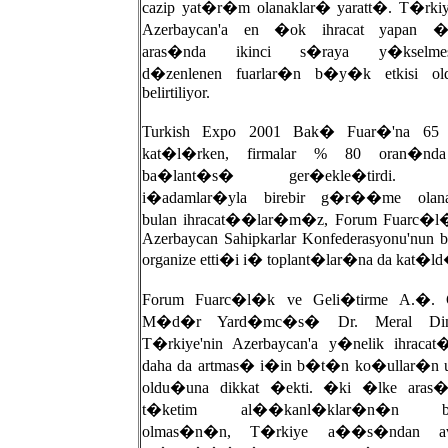
cazip yat�r�m olanaklar� yaratt�. T�rkiye
Azerbaycan'a en �ok ihracat yapan �l
aras�nda ikinci s�raya y�kselmesi
d�zenlenen fuarlar�n b�y�k etkisi o
belirtiliyor.
Turkish Expo 2001 Bak� Fuar�'na 65 
kat�l�rken, firmalar % 80 oran�nd
ba�lant�s� ger�ekle�tirdi. A
i�adamlar�yla birebir g�r��me ola
bulan ihracat��lar�m�z, Forum Fuarc�l
Azerbaycan Sahipkarlar Konfederasyonu'nun bi
organize etti�i i� toplant�lar�na da kat�l
Forum Fuarc�l�k ve Geli�tirme A.�. 
M�d�r Yard�mc�s� Dr. Meral Din
T�rkiye'nin Azerbaycan'a y�nelik ihraca
daha da artmas� i�in b�t�n ko�ullar�n 
oldu�una dikkat �ekti. �ki �lke aras�
t�ketim al��kanl�klar�n�n be
olmas�n�n, T�rkiye a��s�ndan ava