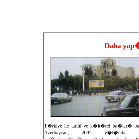
Daha yap�
T�rkiye ile tarihi ve k�lt�rel ba�lar� bu
Azerbaycan, 2002 y�l�nda 