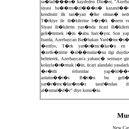
sa�lad���n� kaydeden Din�er, "Azerba
siyasi ba��ms�zl���n� kazand��
kendisini ilk tan�yan �lke olmas� nede
T�rkiye ile ili�kilerine b�y�k �nem ver
Siyasi ili�kilerin yan�nda ticari ili�kiler
geli�tirmek i�in �aba harc�yor. Son ya
fuarda, Azerbaycan Ba�bakan Yard�mc�s�
�erifov, T�rk yat�r�mc�lar�n en
�zelle�tirme �al��malar�na ilgi duyd
belirterek, Azerbaycan'a yabanc� sermaye gi
kolayla�t�rmak i�in, ticari alandaki yasalarla 
�e�itli reformlar yap�ld�
anlatm��t�r. B�t�n bu geli�m
yat�r�mc�lar�m�z taraf�ndan dik
al�nmal�d�r" diye konu�tu.
Mus
New Cas