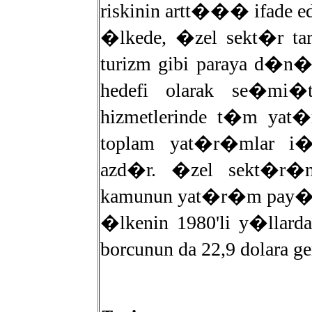
riskinin artt��� ifade ed
�lkede, �zel sekt�r tar
turizm gibi paraya d�
hedefi olarak se�mi�t
hizmetlerinde t�m yat�
toplam yat�r�mlar i�
azd�r. �zel sekt�r�n 
kamunun yat�r�m pay� 
�lkenin 1980'li y�llar
borcunun da 22,9 dolar