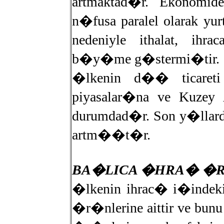
artmaktad�r. Ekonomi
n�fusa paralel olarak yur
nedeniyle ithalat, ih
b�y�me g�stermi�tir.
�lkenin d�� ticareti
piyasalar�na ve Kuzey
durumdad�r. Son y�llard
artm��t�r.
BA�LICA �HRA� �
�lkenin ihrac� i�indeki
�r�nlerine aittir ve bunu