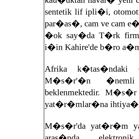
sentetik lif ipli�i, otomo
par�as�, cam ve cam e�
�ok say�da T�rk fir
i�in Kahire'de b�ro a�
Afrika k�tas�ndaki �l
M�s�r'�n �nemli
beklenmektedir. M�s�r
yat�r�mlar�na ihtiya�
M�s�r'da yat�r�m ya
aras�nda elektroni