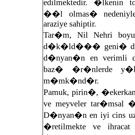
edilmektedir. �lkenin t
��l olmas� nedeniyle 
araziye sahiptir.
Tar�m, Nil Nehri boyun
d�k�ld��� geni� delta
d�nyan�n en verimli d
baz� �r�nlerde y�
m�mk�nd�r.
Pamuk, pirin�, �ekerk
ve meyveler tar�msal �r
D�nyan�n en iyi cins 
�retilmekte ve ihraca