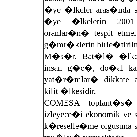
�ye �lkeler aras�nda se
�ye �lkelerin 200
oranlar�n� tespit etme
g�mr�klerin birle�tir
M�s�r, Bat�l� �lke
insan g�c�, do�al kay
yat�r�mlar� dikkat
kilit �lkesidir.
COMESA toplant�s�
izleyece�i ekonomik ve 
k�reselle�me olgusuna