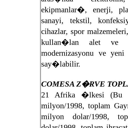
ekipmanlar�, enerji, 
sanayi, tekstil, konfek
cihazlar, spor malzemeler
kullan�lan alet ve c
modernizasyonu ve yen
say�labilir.
COMESA Z�RVE TOPL
21 Afrika �lkesi (Bu 
milyon/1998, toplam Gay
milyon dolar/1998, to
dolar/1998, toplam ihraca