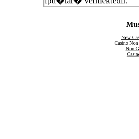
ipu�lar� vermektedir.
Mus
New Cas
Casino Non
Non Ga
Casin