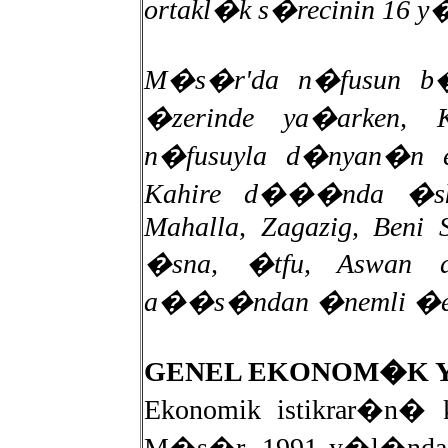
ortakl�k s�recinin 16 y�
M�s�r'da n�fusun b
�zerinde ya�arken, 
n�fusuyla d�nyan�n en
Kahire d���nda �sken
Mahalla, Zagazig, Beni S
�sna, �tfu, Aswan d
a��s�ndan �nemli �ehi
GENEL EKONOM�K Y
Ekonomik istikrar�n� 
M�s�r, 1991 y�l�nda ye