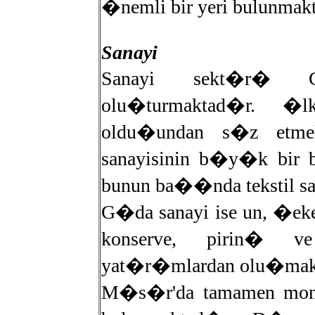
�nemli bir yeri bulunmak
Sanayi
Sanayi sekt�r� G
olu�turmaktad�r. �
oldu�undan s�z etm
sanayisinin b�y�k bi
bunun ba��nda tekstil san
G�da sanayi ise un, �eke
konserve, pirin� v
yat�r�mlardan olu�mak
M�s�r'da tamamen monta