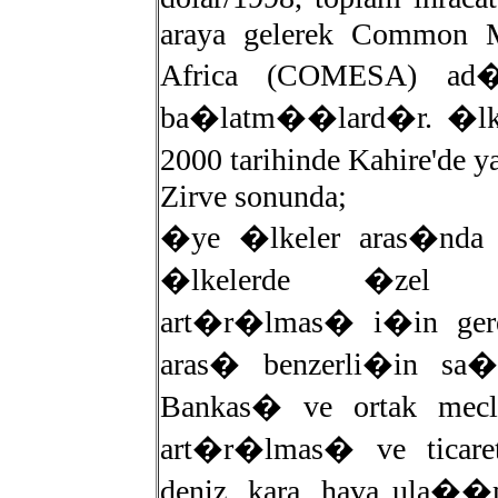
araya gelerek Common M
Africa (COMESA) ad
ba�latm��lard�r. �lk
2000 tarihinde Kahire'd
Zirve sonunda;
�ye �lkeler aras�nda i
�lkelerde �zel 
art�r�lmas� i�in gerek
aras� benzerli�in sa�
Bankas� ve ortak mec
art�r�lmas� ve ticar
deniz, kara, hava ula�