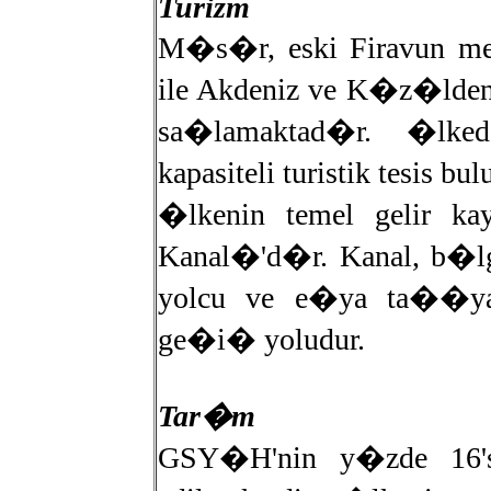
Turizm
M�s�r, eski Firavun med
ile Akdeniz ve K�z�lde
sa�lamaktad�r. �lke
kapasiteli turistik tesis b
�lkenin temel gelir k
Kanal�'d�r. Kanal, b�lg
yolcu ve e�ya ta��y
ge�i� yoludur.
Tar�m
GSY�H'nin y�zde 16'