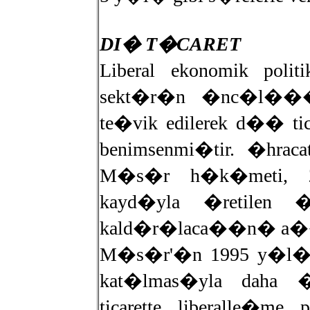
DI� T�CARET
Liberal ekonomik poli
sekt�r�n �nc�l���n
te�vik edilerek d�� ti
benimsenmi�tir. �hraca
M�s�r h�k�meti, 
kayd�yla �retilen �r
kald�r�laca��n� a
M�s�r'�n 1995 y�l�n
kat�lmas�yla daha
ticarette liberalle�m