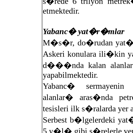
s�rede 6 trilyon metre
etmektedir.
Yabanc� yat�r�mlar
M�s�r, do�rudan yat�r
Askeri konulara ili�kin
d���nda kalan alanla
yapabilmektedir.
Yabanc� sermayeni
alanlar� aras�nda pet
tesisleri ilk s�ralarda yer
Serbest b�lgelerdeki ya
5 y�l� gibi s�relerle ve