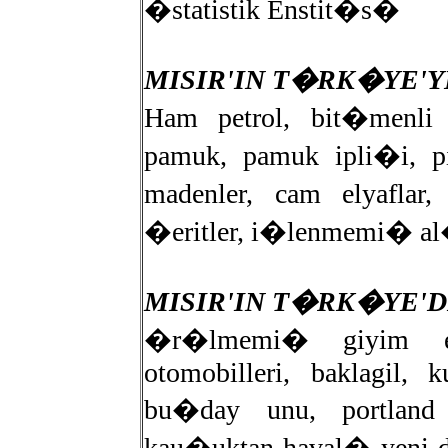
�statistik Enstit�s�
MISIR'IN T�RK�YE'
Ham petrol, bit�menli 
pamuk, pamuk ipli�i,
madenler, cam elyaflar
�eritler, i�lenmemi� 
MISIR'IN T�RK�YE'
�r�lmemi� giyim e�
otomobilleri, baklagil, 
bu�day unu, portland
kau�uktan haval� yeni d