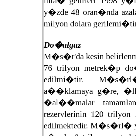
ihra� gelirleri 1998 y
y�zde 48 oran�nda azala
milyon dolara gerilemi�tir
Do�algaz
M�s�r'da kesin belirlenm
76 trilyon metrek�p do�
edilmi�tir. M�s�rl
a��klamaya g�re, �lke
�al��malar tamamla
rezervlerinin 120 tril
edilmektedir. M�s�rl� ye