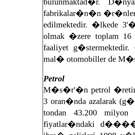
bulunmaktad�r. D�ny
fabrikalar�n�n �r�nler
edilmektedir. �lkede 3
olmak �zere toplam 16 
faaliyet g�stermekted
mal� otomobiller de M�s
Petrol
M�s�r'�n petrol �retim
3 oran�nda azalarak (g�n
tondan 43.200 milyon 
fiyatlar�ndaki d����