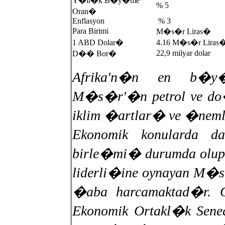
Y�ll�k B�y�me
% 5
Oran�
Enflasyon
% 3
Para Birimi
M�s�r Liras�
1 ABD Dolar�
4.16 M�s�r Liras
22,9 milyar dolar
D�� Bor�
Afrika'n�n en b�y�
M�s�r'�n petrol ve do�
iklim �artlar� ve �neml
Ekonomik konularda 
birle�mi� durumda olup,
liderli�ine oynayan M�s
�aba harcamaktad�r. 
Ekonomik Ortakl�k Sen