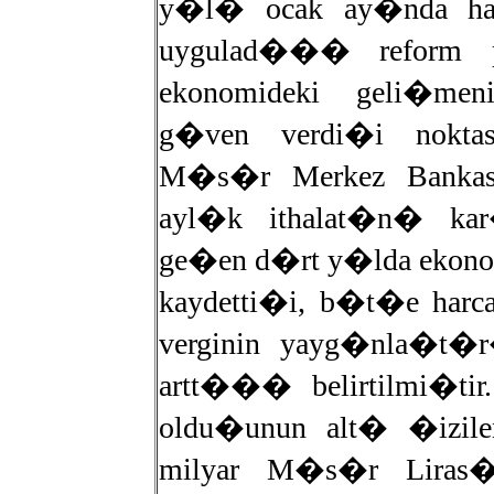
y�l� ocak ay�nda ha
uygulad��� reform 
ekonomideki geli�me
g�ven verdi�i noktas
M�s�r Merkez Bankas
ayl�k ithalat�n� ka
ge�en d�rt y�lda ekon
kaydetti�i, b�t�e ha
verginin yayg�nla�t�r
artt��� belirtilmi�tir.
oldu�unun alt� �izile
milyar M�s�r Liras�