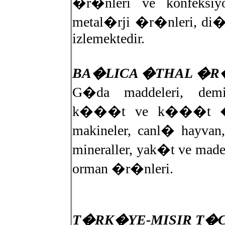
�r�nleri ve konfeksiy
metal�rji �r�nleri, di
izlemektedir.
BA�LICA �THAL �
G�da maddeleri, demir
k���t ve k���t �r�
makineler, canl� hayvan
mineraller, yak�t ve made
orman �r�nleri.
T�RK�YE-MISIR T