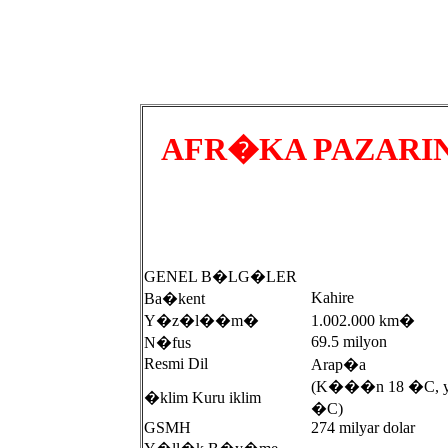
AFR�KA PAZARIN
GENEL B�LG�LER
Kahire
Ba�kent
Y�z�l��m�
1.002.000 km�
69.5 milyon
N�fus
Resmi Dil
Arap�a
(K���n 18 �C, ya
�klim Kuru iklim
�C)
GSMH
274 milyar dolar