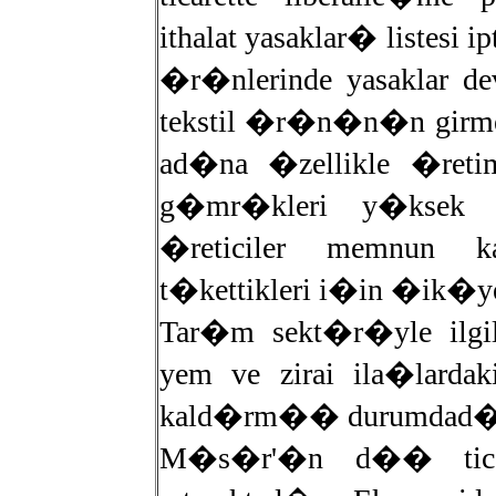
ithalat yasaklar� listesi i
�r�nlerinde yasaklar d
tekstil �r�n�n�n girmes
ad�na �zellikle �reti
g�mr�kleri y�ksek t
�reticiler memnun ka
t�kettikleri i�in �ik�y
Tar�m sekt�r�yle ilgi
yem ve zirai ila�lard
kald�rm�� durumdad�
M�s�r'�n d�� tica