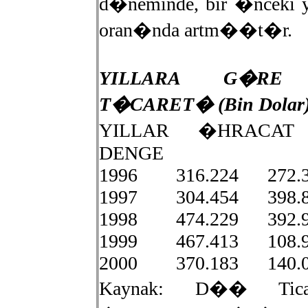
d�neminde, bir �nceki
oran�nda artm��t�r.
YILLARA G�RE 
T�CARET� (Bin Dolar
YILLAR �HRAC
DENGE
1996 316.224 272.
1997 304.454 398.8
1998 474.229 392.
1999 467.413 108.
2000 370.183 140.
Kaynak: D�� Ticar