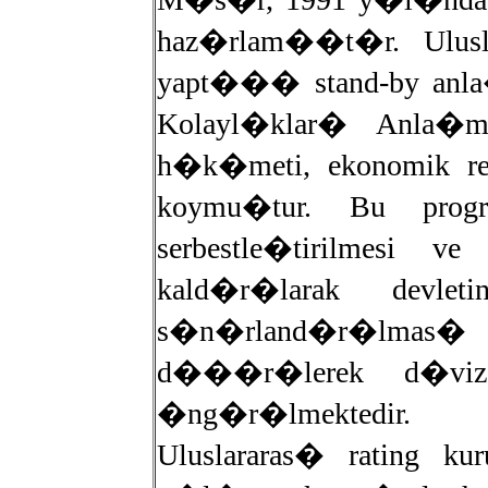
haz�rlam��t�r. Ulusl
yapt��� stand-by anl
Kolayl�klar� Anla�
h�k�meti, ekonomik r
koymu�tur. Bu progra
serbestle�tirilmesi v
kald�r�larak devleti
s�n�rland�r�lmas� he
d���r�lerek d�viz 
�ng�r�lmektedir.
Uluslararas� rating k