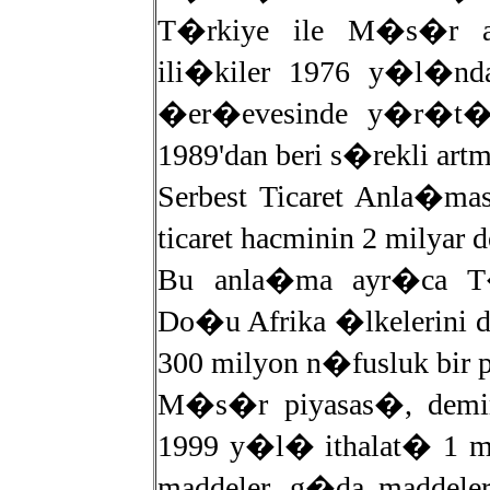
T�rkiye ile M�s�r ar
ili�kiler 1976 y�l�nd
�er�evesinde y�r�t�l�
1989'dan beri s�rekli art
Serbest Ticaret Anla�m
ticaret hacminin 2 milya
Bu anla�ma ayr�ca T
Do�u Afrika �lkelerini 
300 milyon n�fusluk bir 
M�s�r piyasas�, demi
1999 y�l� ithalat� 1 mil
maddeler, g�da maddeler