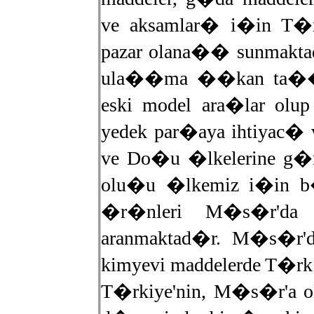
ve aksamlar� i�in T�r
pazar olana�� sunmakt
ula��ma ��kan ta��
eski model ara�lar ol
yedek par�aya ihtiyac
ve Do�u �lkelerine g�r
olu�u �lkemiz i�in b
�r�nleri M�s�r'da 
aranmaktad�r. M�s�r'd
kimyevi maddelerde T�
T�rkiye'nin, M�s�r'a o