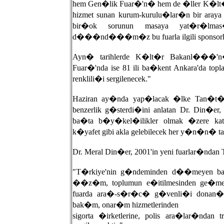
hem Gen�lik Fuar�'n� hem de �ller K�lt�
hizmet sunan kurum-kurulu�lar�n bir aray
bir�ok sorunun masaya yat�r�lma
d���nd���m�z bu fuarla ilgili sponsorl
Ayn� tarihlerde K�lt�r Bakanl���'n�
Fuar�'nda ise 81 ili ba�kent Ankara'da 
renklili�i sergilenecek."
Haziran ay�nda yap�lacak �lke Tan�t�
benzerlik g�sterdi�ini anlatan Dr. Din�er,
ba�ta b�y�kel�ilikler olmak �zere kat�
k�yafet gibi akla gelebilecek her y�n�n� t
Dr. Meral Din�er, 2001'in yeni fuarlar�ndan
"T�rkiye'nin g�ndeminden d��meyen ba�
��z�m, toplumun e�itilmesinden ge�mek
fuarda ara�-s�r�c� g�venli�i donan�ml
bak�m, onar�m hizmetlerinden
sigorta �irketlerine, polis ara�lar�ndan 