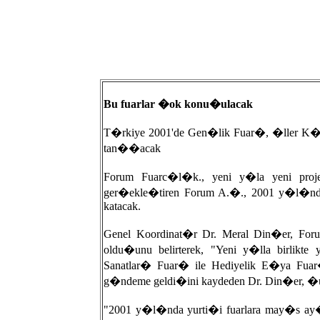
Bu fuarlar �ok konu�ulacak
T�rkiye 2001'de Gen�lik Fuar�, �ller K�
tan��acak
Forum Fuarc�l�k., yeni y�la yeni proje
ger�ekle�tiren Forum A.�., 2001 y�l�nda
katacak.
Genel Koordinat�r Dr. Meral Din�er, Fo
oldu�unu belirterek, "Yeni y�lla birlikte 
Sanatlar� Fuar� ile Hediyelik E�ya Fuar
g�ndeme geldi�ini kaydeden Dr. Din�er, �
"2001 y�l�nda yurti�i fuarlara may�s ay�n