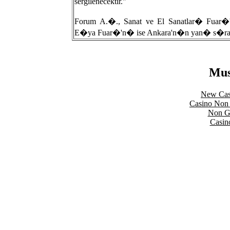
sergilenecektir."
Forum A.�., Sanat ve El Sanatlar� Fuar�'
E�ya Fuar�'n� ise Ankara'n�n yan� s�ra A
Mus
New Cas
Casino Non
Non Ga
Casin