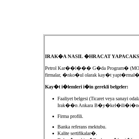
IRAK�A NASIL �HRACAT YAPACAKS
Petrol Kar��l��� G�da Program� (MOU) 
firmalar, �nko�ul olarak kay�t yapt�rma
Kay�t i�lemleri i�in gerekli belgeler:
Faaliyet belgesi (Ticaret veya sanay
Irak��n Ankara B�y�kel�ili�i�nce
Firma profili.
Banka referans mektubu.
Kalite sertifikalar�.