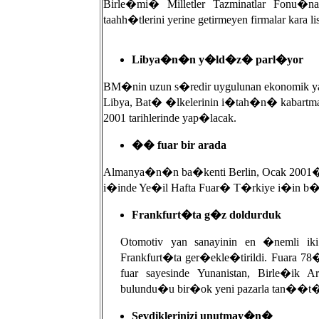
Birle�mi� Milletler Tazminatlar Fonu�n
taahh�tlerini yerine getirmeyen firmalar kara li
Libya�n�n y�ld�z� parl�yor
BM�nin uzun s�redir uygulunan ekonomi
Libya, Bat� �lkelerinin i�tah�n� kabartma
2001 tarihlerinde yap�lacak.
�� fuar bir arada
Almanya�n�n ba�kenti Berlin, Ocak 2001�de
i�inde Ye�il Hafta Fuar� T�rkiye i�in
Frankfurt�ta g�z doldurduk
Otomotiv yan sanayinin en �nemli ik
Frankfurt�ta ger�ekle�tirildi. Fuara 7
fuar sayesinde Yunanistan, Birle�ik A
bulundu�u bir�ok yeni pazarla tan��t
Sevdiklerinizi unutmay�n�