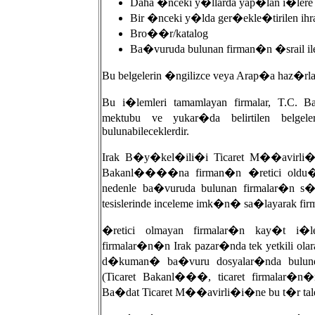
Daha �nceki y�llarda yap�lan i�lere ili�
Bir �nceki y�lda ger�ekle�tirilen ihra
Bro��r/katalog
Ba�vuruda bulunan firman�n �srail i
Bu belgelerin �ngilizce veya Arap�a haz�rl
Bu i�lemleri tamamlayan firmalar, T.C. 
mektubu ve yukar�da belirtilen belgel
bulunabileceklerdir.
Irak B�y�kel�ili�i Ticaret M��avirli�i
Bakanl����na firman�n �retici oldu�un
nedenle ba�vuruda bulunan firmalar�n s
tesislerinde inceleme imk�n� sa�layarak f
�retici olmayan firmalar�n kay�t i�l
firmalar�n�n Irak pazar�nda tek yetkili olarak
d�kuman� ba�vuru dosyalar�nda bulundur
(Ticaret Bakanl���, ticaret firmalar
Ba�dat Ticaret M��avirli�i�ne bu t�r talepler