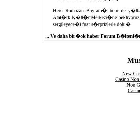
Hem Ramazan Bayram� hem de y�lba�� 
Atat�rk K�lt�r Merkezi�ne bekliyoru
sergileyece�i fuar s�rprizlerle dolu�
... Ve daha bir�ok haber Forum B�lteni�nd
Mus
New Cas
Casino Non
Non Ga
Casin