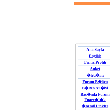
Ana Sayfa
English
Firma Profili
Anket
�leti�im
Forum B�lten
B�lten Ar�ivi
Bas�nda Forum
Fuarc�l�k
�nemli Linkler