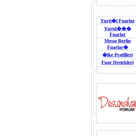
Yurti�i Fuarlar
Yurtd���
Fuarlar
Messe Berlin
Fuarlar�
�lke Profilleri
Fuar Destekleri