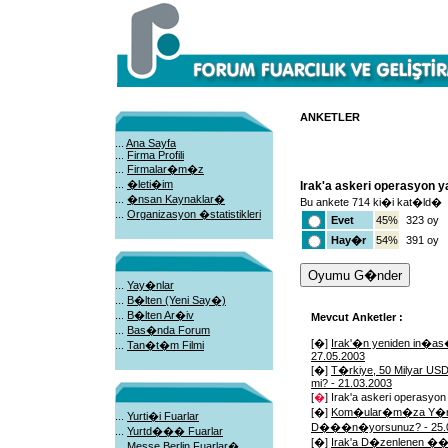
ANKETLER
...
Ana Sayfa
...
Firma Profili
...
Firmalar�m�z
...
�leti�im
Irak'a askeri operasyon
...
�nsan Kaynaklar�
Bu ankete 714 ki�i kat�ld�
...
Organizasyon �statistikleri
Evet
45%
323 oy
Hay�r
54%
391 oy
...
Yay�nlar
...
B�lten (Yeni Say�)
...
B�lten Ar�iv
Mevcut Anketler :
...
Bas�nda Forum
[�]
Irak'�n yeniden in�a
...
Tan�t�m Filmi
27.05.2003
[�]
T�rkiye, 50 Milyar USD
mi? - 21.03.2003
[
�
] Irak'a askeri operas
[�]
Kom�ular�m�za Y�nel
...
Yurti�i Fuarlar
D���n�yorsunuz? - 25.0
...
Yurtd��� Fuarlar
[�]
Irak'a D�zenlenen ��
...
Messe Berlin Fuarlar�