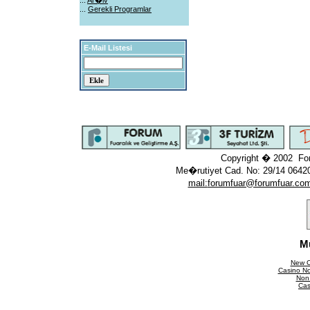
...
Ar�iv
...
Gerekli Programlar
E-Mail Listesi
Copyright � 2002 Fo
Me�rutiyet Cad. No: 29/14 0642
mail:
forumfuar@forumfuar.co
M
New C
Casino N
Non
Cas