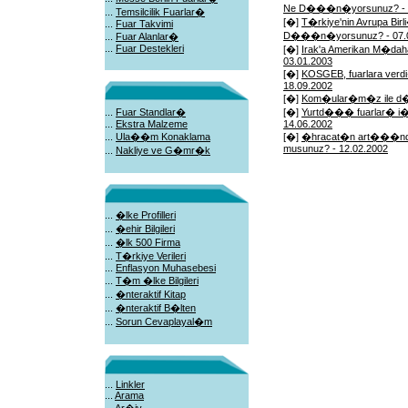
Ne D���n�yorsunuz? - 1
...
Temsilcilik Fuarlar�
[�]
T�rkiye'nin Avrupa Bir
...
Fuar Takvimi
D���n�yorsunuz? - 07.0
...
Fuar Alanlar�
...
Fuar Destekleri
[�]
Irak'a Amerikan M�daha
03.01.2003
[�]
KOSGEB, fuarlara verdi
18.09.2002
[�]
Kom�ular�m�z ile d�� t
...
Fuar Standlar�
[�]
Yurtd��� fuarlar� i�in
...
Ekstra Malzeme
14.06.2002
...
Ula��m Konaklama
[�]
�hracat�n art���nda
musunuz? - 12.02.2002
...
Nakliye ve G�mr�k
...
�lke Profilleri
...
�ehir Bilgileri
...
�lk 500 Firma
...
T�rkiye Verileri
...
Enflasyon Muhasebesi
...
T�m �lke Bilgileri
...
�nteraktif Kitap
...
�nteraktif B�lten
...
Sorun Cevaplayal�m
...
Linkler
...
Arama