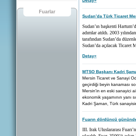
Detay
»
Fuarlar
Sudan’da Türk Ticaret Mer
Sudan’ın başkenti Hartum’d
adımlar atıldı. 2003 yılında
tarafından Sudan’da düzenlen
Sudan’da açılacak Ticaret M
Detay
»
MTSO Başkanı Kadri Şaman
Mersin Ticaret ve Sanayi O
geçirdiği beyin kanaması so
Mersin'in en eski sanayici a
ekonomik yaşamının yanı sır
Kadri Şaman, Türk sanayisin
Fuarın dördüncü gününde z
III. Irak Uluslararası Fuarı