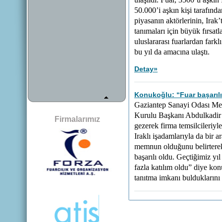
ulaşıldı. Fuar, 3500’ü aşkın 
50.000’i aşkın kişi tarafınd
piyasanın aktörlerinin, Irak
tanımaları için büyük fırsatl
uluslararası fuarlardan farkl
bu yıl da amacına ulaştı.
Detay
»
Konukoğlu: “Fuar başarılı
Gaziantep Sanayi Odası Me
Kurulu Başkanı Abdulkadir 
Firmalarımız
gezerek firma temsilcileriyl
Iraklı işadamlarıyla da bir 
memnun olduğunu belirterek
başarılı oldu. Geçtiğimiz yıl
fazla katılım oldu” diye kon
tanıtma imkanı bulduklarını