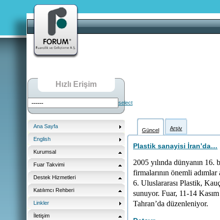
Hızlı Erişim
select
Ana Sayfa
Arşiv
Güncel
English
Plastik sanayisi İran’da…
Kurumsal
2005 yılında dünyanın 16. 
Fuar Takvimi
firmalarının önemli adımlar 
Destek Hizmetleri
6. Uluslararası Plastik, Kauç
Katılımcı Rehberi
sunuyor. Fuar, 11-14 Kasım 2
Tahran’da düzenleniyor.
Linkler
İletişim