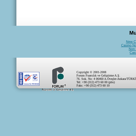
Mu
New C
Casino N
Non 
Cas
Copyright © 2001-2008
Forum Fuarcılık ve Geliştirme A.Ş.
76. Sok. No: 4 06460 A.Öveçler-Ankara/TÜRK
Tel: +90 (312) 473 60 00 (pbx)
Faks: +90 (312) 473 60 10