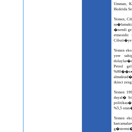
Umman, Ka
Hodeida Se
Yemen, Ci
sa�lamakta
�nemli gel
etmesidir
Cibuti�ye 
Yemen eko
yere sah
dolaylar�
Petrol ge
%90��n� o
almaktad�
ikinci zeng
Yemen 199
dayal� bi
politikas
%5,5 ora
Yemen eko
harcamal
g�stermi�t