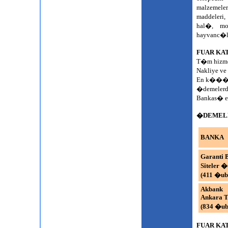
malzemel
maddeleri
hal�, mob
hayvanc�l
FUAR KA
T�m hizme
Nakliye v
En k���k
�demele
Bankas� ef
�DEMELE
BANKA
Garanti
Siteler �
(411 �ub
Akbank
Ankara T
(834 �ub
FUAR KA