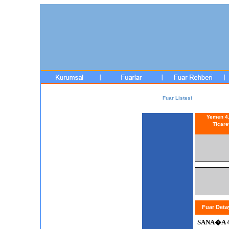
Fuar Listesi
Yemen 4.
Ticare
Fuar Det
SANA�A 