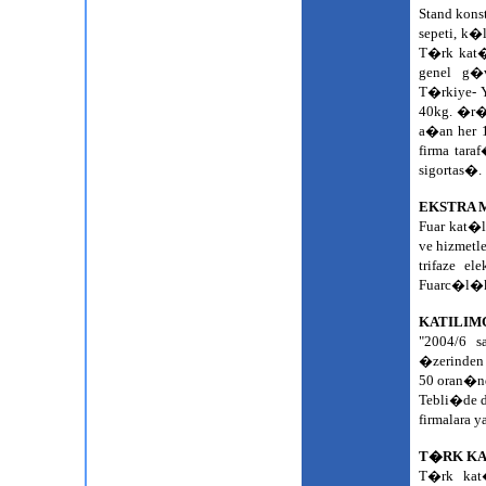
Stand kons
sepeti, k�
T�rk kat�l
genel g�v
T�rkiye- Y
40kg. �r�
a�an her 
firma tara
sigortas�.
EKSTRA 
Fuar kat�
ve hizmetle
trifaze e
Fuarc�l�k
KATILIM
"2004/6 
�zerinden 
50 oran�nd
Tebli�de 
firmalara 
T�RK KA
T�rk kat