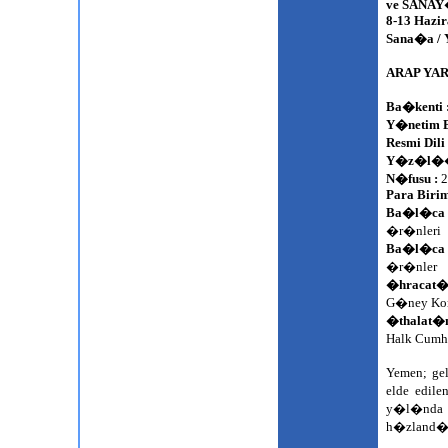
ve SANA
8-13 Hazi
Sana�a /
ARAP YAR
Ba�kenti 
Y�netim B
Resmi Dili 
Y�z�l�
N�fusu :
2
Para Birim
Ba�l�ca 
�r�nleri
Ba�l�ca 
�r�nler
�hracat�
G�ney Ko
�thalat�
Halk Cumhu
Yemen; ge
elde edil
y�l�nda
h�zland�r