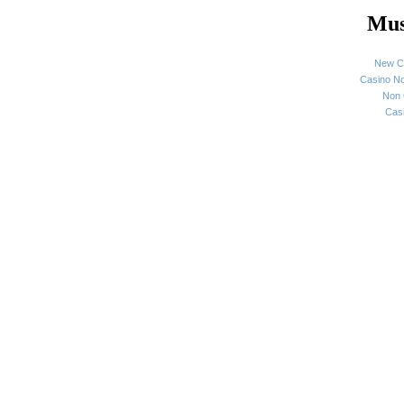
Mus
New C
Casino N
Non 
Cas