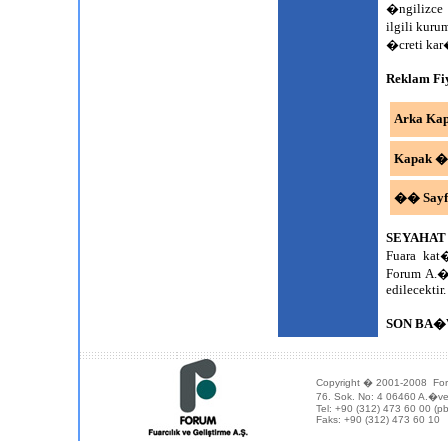
�ngilizce
ilgili kur
�creti ka
Reklam Fi
Arka Kap
Kapak ��
�� Sayfa
SEYAHAT
Fuara kat�
Forum A.�
edilecektir.
SON BA�V
Copyright � 2001-2008 For
76. Sok. No: 4 06460 A.�
Tel: +90 (312) 473 60 00 (pb
Faks: +90 (312) 473 60 10