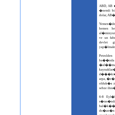
ABD, AB 
�nemli bi
dolar, AB
Yemen�de
hemen he
al�minyum,
ve un fa
devlet g
yap�lmakt
Petrolden
ba��nda
�al��mak
kaynaklar
d���kt�r.
arpa, �e�i
olduk�a z
sebze ihra
6-8 Eyl�
s�ras�nda
bal�k��l
do�an�n k