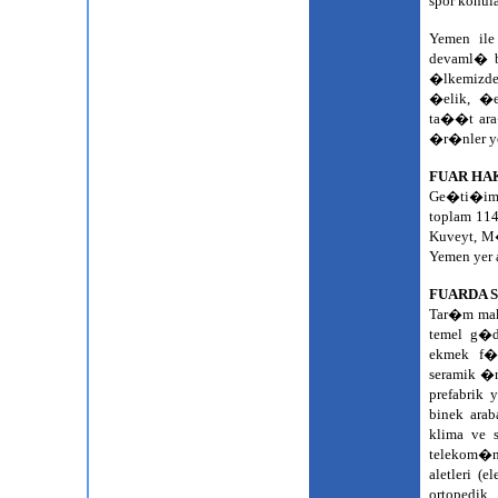
spor konu
Yemen il
devaml� b
�lkemizde
�elik, �e
ta��t ara
�r�nler y
FUAR HA
Ge�ti�imi
toplam 1
Kuveyt, M�
Yemen yer 
FUARDA
Tar�m mak
temel g�d
ekmek f�r
seramik �r
prefabrik 
binek ara
klima ve s
telekom�ni
aletleri (e
ortopedik