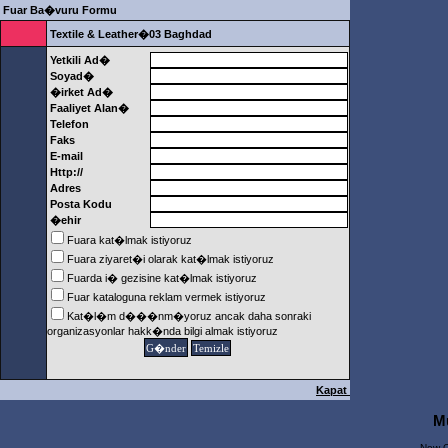
Fuar Ba�vuru Formu
Textile & Leather�03 Baghdad
Yetkili Ad�
Soyad�
�irket Ad�
Faaliyet Alan�
Telefon
Faks
E-mail
Http://
Adres
Posta Kodu
�ehir
Fuara kat�lmak istiyoruz
Fuara ziyaret�i olarak kat�lmak istiyoruz
Fuarda i� gezisine kat�lmak istiyoruz
Fuar kataloguna reklam vermek istiyoruz
Kat�l�m d���nm�yoruz ancak daha sonraki
organizasyonlar hakk�nda bilgi almak istiyoruz
Kapat
M
New C